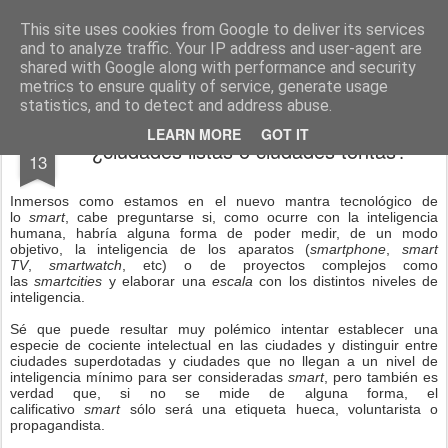
menos tecnología y más pedagogía
conceptos y reflexiones sobre la sociedad de la información
This site uses cookies from Google to deliver its services
and to analyze traffic. Your IP address and user-agent are
Pages
shared with Google along with performance and security
metrics to ensure quality of service, generate usage
statistics, and to detect and address abuse.
MAY
LEARN MORE
GOT IT
¿ciudades listas o ciudades tontas?
13
Inmersos como estamos en el nuevo mantra tecnológico de
lo
smart
, cabe preguntarse si, como ocurre con la inteligencia
humana, habría alguna forma de poder medir, de un modo
objetivo, la inteligencia de los aparatos (
smartphone
,
smart
TV
,
smartwatch
, etc) o de proyectos complejos como
las
smartcities
y elaborar una
escala
con los distintos niveles de
inteligencia.
Sé que puede resultar muy polémico intentar establecer una
especie de cociente intelectual en las ciudades y distinguir entre
ciudades superdotadas y ciudades que no llegan a un nivel de
inteligencia mínimo para ser consideradas
smart
, pero también es
verdad que, si no se mide de alguna forma, el
calificativo
smart
sólo será una etiqueta hueca, voluntarista o
propagandista.