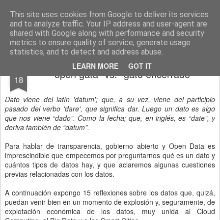
menos tecnología y más pedagogía
conceptos y reflexiones sobre la sociedad de la información
This site uses cookies from Google to deliver its services
and to analyze traffic. Your IP address and user-agent are
Pages
shared with Google along with performance and security
metrics to ensure quality of service, generate usage
statistics, and to detect and address abuse.
SEP
LEARN MORE
GOT IT
"open gata" vs. "gato encerrado"
18
Dato viene del latín 'datum'; que, a su vez, viene del participio
pasado del verbo 'dare', que significa dar. Luego un dato es algo
que nos viene “dado”. Como la fecha; que, en inglés, es “date”, y
deriva también de “datum”.
Para hablar de transparencia, gobierno abierto y Open Data es
imprescindible que empecemos por preguntarnos qué es un dato y
cuántos tipos de datos hay, y que aclaremos algunas cuestiones
previas relacionadas con los datos.
A continuación expongo 15 reflexiones sobre los datos que, quizá,
puedan venir bien en un momento de explosión y, seguramente, de
explotación económica de los datos, muy unida al Cloud