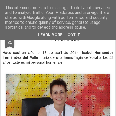
menos tecnología y más pedagogía
conceptos y reflexiones sobre la sociedad de la información
This site uses cookies from Google to deliver its services
and to analyze traffic. Your IP address and user-agent are
Pages
shared with Google along with performance and security
metrics to ensure quality of service, generate usage
statistics, and to detect and address abuse.
MAR
LEARN MORE
GOT IT
in memoriam
25
Hace casi un año, el 13 de abril de 2014,
Isabel Hernández
Fernández del Valle
murió de una hemorragia cerebral a los 53
años. Éste es mi personal homenaje.