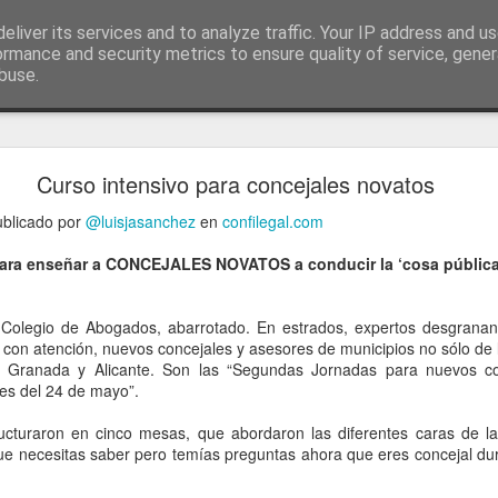
ía
eliver its services and to analyze traffic. Your IP address and u
conceptos y reflexiones sobre la sociedad de l
ormance and security metrics to ensure quality of service, gene
buse.
ticiasTIC
#humorTIC
Mis artículos de 2022 en lainformación.com
Curso intensivo para concejales novatos
publicado por
@luisjasanchez
en
confilegal.com
ra enseñar a CONCEJALES NOVATOS a conducir la ‘cosa públi
l Colegio de Abogados, abarrotado. En estrados, expertos desgrana
con atención, nuevos concejales y asesores de municipios no sólo de
 Granada y Alicante. Son las “Segundas Jornadas para nuevos co
nes del 24 de mayo”.
cturaron en cinco mesas, que abordaron las diferentes caras de la 
que necesitas saber pero temías preguntas ahora que eres concejal du