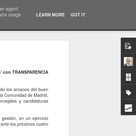
ser-agent
a información
LEARN MORE
GOT IT
rate usage
ca’ con TRANSPARENCIA
ndo los arcanos del buen
 la Comunidad de Madrid,
ncejales y candidaturas
gestión, en un ejercicio
rante los próximos cuatro