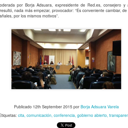
derada por Borja Adsuara, expresidente de Red.es, consejero y 
 resultó, nada más empezar, provocador: “Es conveniente cambiar, de
tal de
37 artículos
en lainformacion.com:
pañales, por los mismos motivos”.
yes Magos te han traído Titanio para este año
Montero tiene razón, en la vía civil, ¿Y en la penal y administrativa?
 un adjunto a la presidencia de la AEPD y para qué sirve?
s de Protección de Datos en España
Publicado
12th September 2015
por
Borja Adsuara Varela
tas de Derechos Digitales y la exclusión de las personas mayores
Etiquetas:
cita
comunicación
conferencia
gobierno abierto
transpare
rso perverso del metaverso: ciberdelitos e identificabilidad