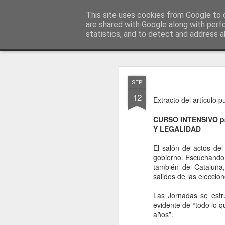
menos tecnología y más pedagog
This site uses cookies from Google to d
are shared with Google along with perf
statistics, and to detect and address a
Classic
posts
sobre mí
temas
conferencias
vídeos
#no
JAN
SEP
1
12
Extracto del artículo 
CURSO INTENSIVO pa
Y LEGALIDAD
El salón de actos de
gobierno. Escuchando 
también de Cataluña,
salidos de las eleccio
Las Jornadas se estru
evidente de “todo lo 
años”.