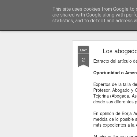
menos tecnología y más pedagog
This site uses cookies from Google to d
are shared with Google along with perf
statistics, and to detect and address a
Classic
posts
sobre mí
temas
conferencias
vídeos
#no
JAN
Los abogado
MAY
1
2
Extracto del artículo 
Oportunidad o Amen
Expertos de la talla 
Profesor, Abogado y Co
Tejerina (Abogada, A
desde sus diferentes 
En opinión de Borja A
medida de lo posible 
más expedientes a la 
Al mismo tiempo pare