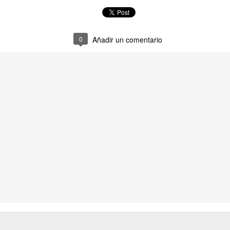
uchar contra las cláusulas abusivas de las plataformas digitales?
0
Añadir un comentario
rra que no se ve ¿Estamos preparados para una ‘guerra híbrida’?
istas legales y cinco conclusiones para aclararse con Pegasus
ro de Internet pasa por la cogobernanza
tar el 'derecho al olvido' cuesta 10 millones de euros
 mayo, mes de primeras comuniones… de bicis y móviles
ón en valores’ vs. ‘tiranía del clic’