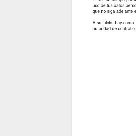
uso de tus datos perso
que no siga adelante e
En 2022 publiqué un to
A su juicio, hay como 
autoridad de control o
enero
2022.01.07
Los Re
2022.01.14
Mariló 
2022.01.21
¿Qué es
2022.01.28
30 año
febrero
2022.02.04
Las Car
2022.02.11
El reve