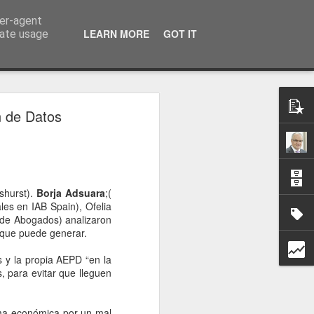
ser-agent
a información
LEARN MORE
GOT IT
rate usage
n de Datos
shurst).
Borja Adsuara
;(
les en IAB Spain), Ofelia
ode Abogados) analizaron
 que puede generar.
 y la propia AEPD “en la
 para evitar que lleguen
rma económica por un mal