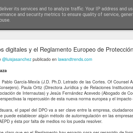
ía
eliver its services and to analyze traffic. Your IP address and u
conceptos y reflexiones sobre la sociedad de l
ormance and security metrics to ensure quality of service, gene
buse.
ticiasTIC
#humorTIC
Mis artículos de 2022 en lainformación.com
s digitales y el Reglamento Europeo de Protecció
de
@luisjasanchez
publicado en
lawandtrends.com
aza
de Pablo García-Mexía (J.D. Ph.D. Letrado de las Cortes. Of Counsel A
nsejero). Paula Ortiz (Directora Jurídica y de Relaciones Instituciona
sociación de Internautas) y Jesús Fernández Acevedo (Abogado de C
perspectivas la repercusión de esta nueva norma europea y el impacto
dsuara, el papel del DPO va a ser clave entre la empresa, ciudadanos
se puede establecer algún método de autorregulación en las empresas,
AEPD y ésta por falta de medios no los pueda resolver.
ce claro que en el Reglamento hay espacio para ser resarcido de fo