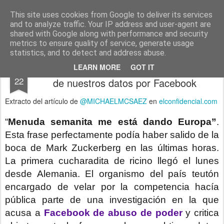
menos tecnología y más pedagogía
conceptos y reflexiones sobre la sociedad de la información
This site uses cookies from Google to deliver its services
and to analyze traffic. Your IP address and user-agent are
Pages
shared with Google along with performance and security
metrics to ensure quality of service, generate usage
statistics, and to detect and address abuse.
Problemas del consentimiento en el uso
DEC
LEARN MORE
GOT IT
22
de nuestros datos por Facebook
Extracto del artículo de
@MICHAELMCSAEZ
en
elconfidencial.com
“
Menuda semanita me está dando Europa”
.
Esta frase perfectamente podía haber salido de la
boca de Mark Zuckerberg en las últimas horas.
La primera cucharadita de ricino llegó el lunes
desde Alemania. El organismo del país teutón
encargado de velar por la competencia hacía
pública parte de una investigación en la que
acusa a
Facebook de abuso de poder
y critica