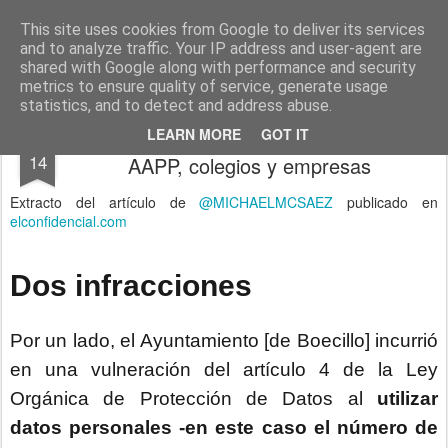
menos tecnología y más pedagogía
conceptos y reflexiones sobre la sociedad de la información
This site uses cookies from Google to deliver its services
and to analyze traffic. Your IP address and user-agent are
Pages
shared with Google along with performance and security
metrics to ensure quality of service, generate usage
statistics, and to detect and address abuse.
Sobre los grupos de whatsapp de las
DEC
LEARN MORE
GOT IT
14
AAPP, colegios y empresas
Extracto del artículo de
@MICHAELMCSAEZ
publicado en
elconfidencial.com
Dos infracciones
Por un lado, el Ayuntamiento [de Boecillo] incurrió
en una vulneración del artículo 4 de la Ley
Orgánica de Protección de Datos al
utilizar
datos personales -en este caso el número de