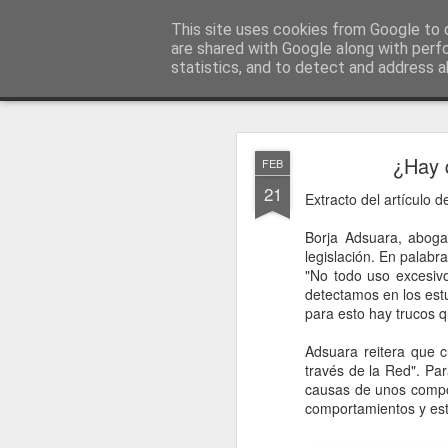
menos tecnología y más pedagog
This site uses cookies from Google to d
are shared with Google along with perf
statistics, and to detect and address a
Classic
posts
sobre mí
temas
conferencias
vídeos
#no
JAN
¿Hay q
FEB
1
21
Extracto del artículo 
Borja Adsuara, abogad
legislación. En palabr
"No todo uso excesivo
detectamos en los estu
para esto hay trucos q
Adsuara reitera que 
través de la Red". Par
causas de unos compor
comportamientos y esto