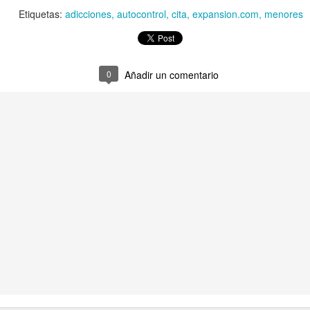
Etiquetas:
adicciones
autocontrol
cita
expansion.com
menores
uchar contra las cláusulas abusivas de las plataformas digitales?
rra que no se ve ¿Estamos preparados para una ‘guerra híbrida’?
0
Añadir un comentario
istas legales y cinco conclusiones para aclararse con Pegasus
ro de Internet pasa por la cogobernanza
tar el 'derecho al olvido' cuesta 10 millones de euros
 mayo, mes de primeras comuniones… de bicis y móviles
ón en valores’ vs. ‘tiranía del clic’