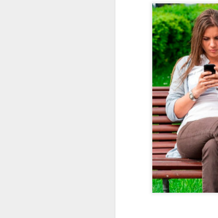
En 2022 publiqué un to
enero
2022.01.07
Los Re
2022.01.14
Mariló 
2022.01.21
¿Qué es
2022.01.28
30 año
febrero
2022.02.04
Las Car
2022.02.11
El reve