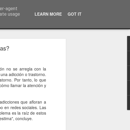
ser-agent
a información
LEARN MORE
GOT IT
rate usage
ías?
ión no se arregla con la
 una adicción o trastorno.
storno. Por tanto, lo que
cómo llamar la atención y
adicciones que afloran a
po en redes sociales. Las
lema es la raíz de estos
estima", concluye.