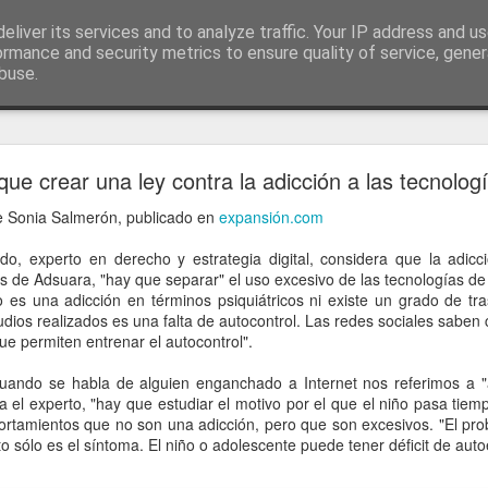
ía
eliver its services and to analyze traffic. Your IP address and u
conceptos y reflexiones sobre la sociedad de l
ormance and security metrics to ensure quality of service, gene
buse.
ticiasTIC
#humorTIC
Mis artículos de 2022 en lainformación.com
ue crear una ley contra la adicción a las tecnolog
de Sonia Salmerón, publicado en
expansión.com
o, experto en derecho y estrategia digital, considera que la adicc
as de Adsuara, "hay que separar" el uso excesivo de las tecnologías de
 es una adicción en términos psiquiátricos ni existe un grado de tra
dios realizados es una falta de autocontrol. Las redes sociales saben 
ue permiten entrenar el autocontrol".
cuando se habla de alguien enganchado a Internet nos referimos a "
a el experto, "hay que estudiar el motivo por el que el niño pasa tiem
tamientos que no son una adicción, pero que son excesivos. "El prob
 sólo es el síntoma. El niño o adolescente puede tener déficit de auto