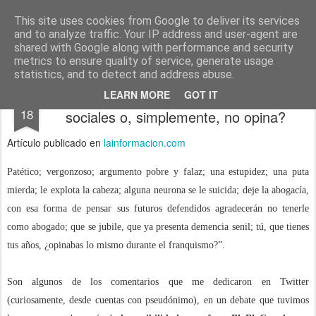
menos tecnología y más pedagogía
conceptos y reflexiones sobre la sociedad de la información
This site uses cookies from Google to deliver its services
and to analyze traffic. Your IP address and user-agent are
Pages
shared with Google along with performance and security
metrics to ensure quality of service, generate usage
statistics, and to detect and address abuse.
¿Por qué la gente abandona las redes
FEB
LEARN MORE
GOT IT
18
sociales o, simplemente, no opina?
Artículo publicado en
lainformacion.com
Patético; vergonzoso; argumento pobre y falaz; una estupidez; una puta
mierda; le explota la cabeza; alguna neurona se le suicida; deje la abogacía,
con esa forma de pensar sus futuros defendidos agradecerán no tenerle
como abogado; que se jubile, que ya presenta demencia senil; tú, que tienes
tus años, ¿opinabas lo mismo durante el franquismo?”.
Son algunos de los comentarios que me dedicaron en Twitter
(curiosamente, desde cuentas con pseudónimo), en un debate que tuvimos