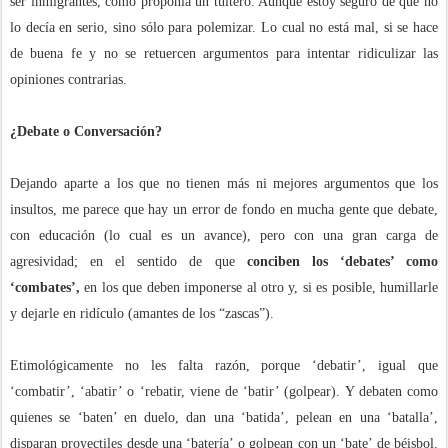
ser inmigrantes, como proponía un tuitero. Aunque estoy seguro de que no
lo decía en serio, sino sólo para polemizar. Lo cual no está mal, si se hace
de buena fe y no se retuercen argumentos para intentar ridiculizar las
opiniones contrarias.
¿Debate o Conversación?
Dejando aparte a los que no tienen más ni mejores argumentos que los
insultos, me parece que hay un error de fondo en mucha gente que debate,
con educación (lo cual es un avance), pero con una gran carga de
agresividad; en el sentido de que
conciben los ‘debates’ como
‘combates’,
en los que deben imponerse al otro y, si es posible, humillarle
y dejarle en ridículo (amantes de los “zascas”).
Etimológicamente no les falta razón, porque ‘debatir’, igual que
‘combatir’, ‘abatir’ o ‘rebatir, viene de ‘batir’ (golpear). Y debaten como
quienes se ‘baten’ en duelo, dan una ‘batida’, pelean en una ‘batalla’,
disparan proyectiles desde una ‘batería’ o golpean con un ‘bate’ de béisbol.