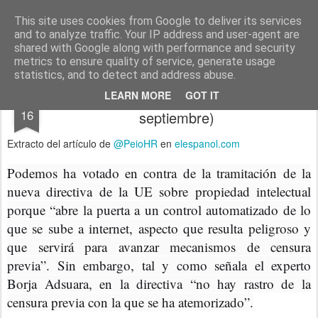
menos tecnología y más pedagogía
conceptos y reflexiones sobre la sociedad de la información
This site uses cookies from Google to deliver its services
and to analyze traffic. Your IP address and user-agent are
Pages
shared with Google along with performance and security
metrics to ensure quality of service, generate usage
statistics, and to detect and address abuse.
El Partido Pirata manda en internet (hasta
JUL
LEARN MORE
GOT IT
16
septiembre)
Extracto del artículo de
@PeioHR
en
elespanol.com
Podemos ha votado en contra de la tramitación de la
nueva directiva de la UE sobre propiedad intelectual
porque “abre la puerta a un control automatizado de lo
que se sube a internet, aspecto que resulta peligroso y
que servirá para avanzar mecanismos de censura
previa”. Sin embargo, tal y como señala el experto
Borja Adsuara, en la directiva “no hay rastro de la
censura previa con la que se ha atemorizado”.