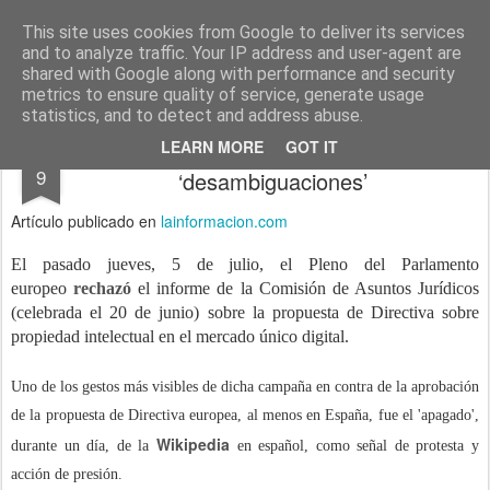
menos tecnología y más pedagogía
conceptos y reflexiones sobre la sociedad de la información
This site uses cookies from Google to deliver its services
and to analyze traffic. Your IP address and user-agent are
Pages
shared with Google along with performance and security
metrics to ensure quality of service, generate usage
statistics, and to detect and address abuse.
¿Quién engaña a la Wikipedia? Tres
JUL
LEARN MORE
GOT IT
9
‘desambiguaciones’
Artículo publicado en
lainformacion.com
El pasado jueves, 5 de julio, el Pleno del Parlamento
europeo
rechazó
el informe de la Comisión de Asuntos Jurídicos
(celebrada el 20 de junio) sobre la propuesta de Directiva sobre
propiedad intelectual en el mercado único digital.
Uno de los gestos más visibles de dicha campaña en contra de la aprobación
de la propuesta de Directiva europea, al menos en España, fue el 'apagado',
Wikipedia
durante un día, de la
en español, como señal de protesta y
acción de presión.