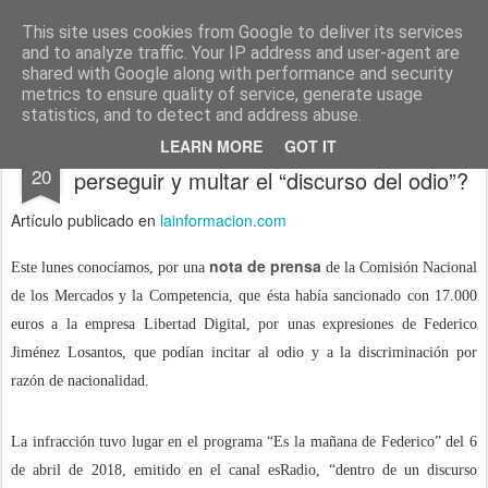
menos tecnología y más pedagogía
conceptos y reflexiones sobre la sociedad de la información
This site uses cookies from Google to deliver its services
and to analyze traffic. Your IP address and user-agent are
Pages
shared with Google along with performance and security
metrics to ensure quality of service, generate usage
statistics, and to detect and address abuse.
¿Se va a dedicar la CNMC ahora a
SEP
LEARN MORE
GOT IT
20
perseguir y multar el “discurso del odio”?
Artículo publicado en
lainformacion.com
nota de prensa
Este lunes conocíamos, por una
de la Comisión Nacional
de los Mercados y la Competencia, que ésta había sancionado con 17.000
euros a la empresa Libertad Digital, por unas expresiones de Federico
Jiménez Losantos, que podían incitar al odio y a la discriminación por
razón de nacionalidad.
La infracción tuvo lugar en el programa “Es la mañana de Federico” del 6
de abril de 2018, emitido en el canal esRadio, “dentro de un discurso