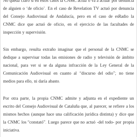
No queda claro si en estos casos la CNMC actúa o va a actuar por denuncia
de alguien o ‘de oficio’. En el caso de Revelation TV actuó por denuncia
del Consejo Audiovisual de Andalucía, pero en el caso de esRadio la
CNMC dice que actuó de oficio, en el ejercicio de las facultades de
inspección y supervisión.
Sin embargo, resulta extraño imaginar que el personal de la CNMC se
dedique a supervisar todas las emisiones de radio y televisión de ámbito
nacional, para ver si se da alguna infracción de la Ley General de la
Comunicación Audiovisual en cuanto al “discurso del odio”; no tiene
medios para ello, ni daría abasto.
Por otra parte, la propia CNMC admite y adjunta en el expediente un
escrito del Consejo Audiovisual de Cataluña que, al parecer, se refiere a los
mismos hechos (aunque hace una calificación jurídica distinta) y dice que
la CNMC los “constató”. Luego parece que no actuó -del todo- por propia
iniciativa.