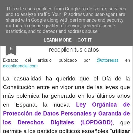
menos tecnología y más pedagogía
conceptos y reflexiones sobre la sociedad de la información
This site uses cookies from Google to deliver its services
and to analyze traffic. Your IP address and user-agent are
Pages
shared with Google along with performance and security
metrics to ensure quality of service, generate usage
statistics, and to detect and address abuse.
Cómo evitar que los partidos políticos
DEC
LEARN MORE
GOT IT
6
recopilen tus datos
Extracto del artículo publicado por
@ottoreuss
en
elconfidencial.com
La casualidad ha querido que el Día de la
Constitución entre en vigor una de las leyes que
más polémica ha generado en los últimos años
Ley Orgánica de
en España, la nueva
Protección de Datos Personales y Garantía de
los Derechos Digitales (LOPDGDD)
, que
permite a los partidos políticos españoles "
utilizar