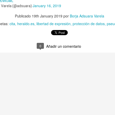
lfQ0WGwL
January 16, 2019
a Varela (@adsuara)
tal de
37 artículos
en lainformacion.com:
Publicado
19th January 2019
por
Borja Adsuara Varela
uetas:
cita
heraldo.es
libertad de expresión
protección de datos
pseu
yes Magos te han traído Titanio para este año
0
Añadir un comentario
Montero tiene razón, en la vía civil, ¿Y en la penal y administrativa?
 un adjunto a la presidencia de la AEPD y para qué sirve?
s de Protección de Datos en España
tas de Derechos Digitales y la exclusión de las personas mayores
rso perverso del metaverso: ciberdelitos e identificabilidad