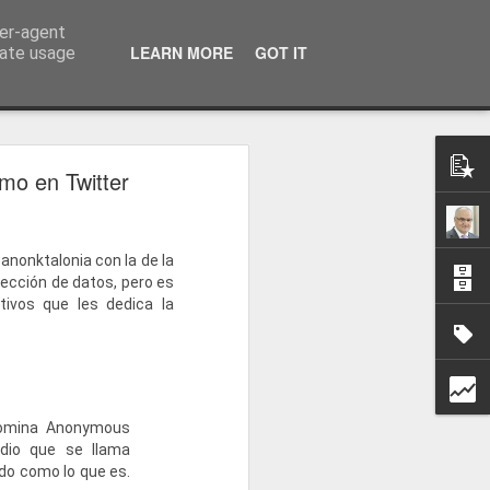
ser-agent
a información
LEARN MORE
GOT IT
rate usage
imo en Twitter
anonktalonia con la de la
ección de datos, pero es
ivos que les dedica la
nomina Anonymous
dio que se llama
do como lo que es.