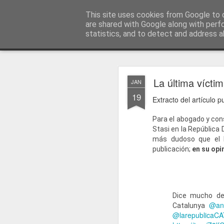
menos tecnología y más pedagog
This site uses cookies from Google to d
are shared with Google along with perf
statistics, and to detect and address a
Classic
posts
sobre mí
temas
conferencias
vídeos
#no
JAN
La última víctim
JAN
1
19
Extracto del artículo 
Para el abogado y con
Stasi en la República
más dudoso que el h
publicación;
en su opi
Dice mucho de
@ano
Catalunya
@larepublicaCA