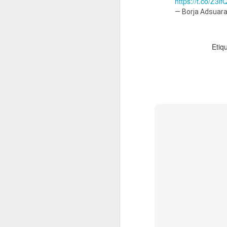
https://t.co/Z3
— Borja Adsuar
En 2022 publiqué un to
Etiq
enero
2022.01.07
Los Re
2022.01.14
Mariló 
2022.01.21
¿Qué es
2022.01.28
30 año
febrero
2022.02.04
Las Car
2022.02.11
El reve