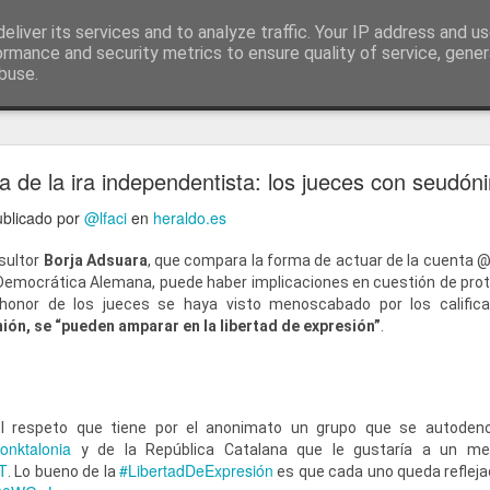
ía
eliver its services and to analyze traffic. Your IP address and u
conceptos y reflexiones sobre la sociedad de l
ormance and security metrics to ensure quality of service, gene
buse.
ticiasTIC
#humorTIC
Mis artículos de 2022 en lainformación.com
a de la ira independentista: los jueces con seudón
publicado por
@lfaci
en
heraldo.es
sultor
Borja Adsuara
, que compara la forma de actuar de la cuenta @
 Democrática Alemana, puede haber implicaciones en cuestión de prot
onor de los jueces se haya visto menoscabado por los calificat
nión, se “pueden amparar en la libertad de expresión”
.
l respeto que tiene por el anonimato un grupo que se autode
nktalonia
y de la República Catalana que le gustaría a un me
T
#LibertadDeExpresión
. Lo bueno de la
es que cada uno queda refleja