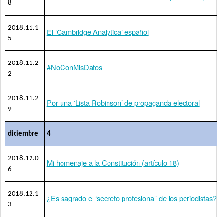
8
2018.11.1
El ‘Cambridge Analytica’ español
5
2018.11.2
#NoConMisDatos
2
2018.11.2
Por una ‘Lista Robinson’ de propaganda electoral
9
diciembre
4
2018.12.0
Mi homenaje a la Constitución (artículo 18)
6
2018.12.1
¿Es sagrado el ‘secreto profesional’ de los periodistas?
3