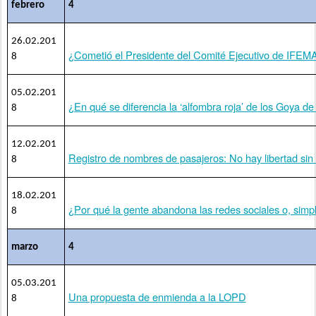
febrero
4
26.02.201
¿Cometió el Presidente del Comité Ejecutivo de IFEMA
8
05.02.201
¿En qué se diferencia la ‘alfombra roja’ de los Goya de l
8
12.02.201
Registro de nombres de pasajeros: No hay libertad sin
8
18.02.201
¿Por qué la gente abandona las redes sociales o, sim
8
marzo
4
05.03.201
Una propuesta de enmienda a la LOPD
8