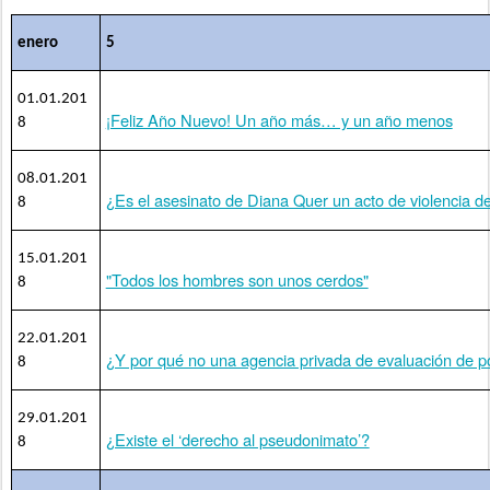
enero
5
01.01.201
¡Feliz Año Nuevo! Un año más… y un año menos
8
08.01.201
¿Es el asesinato de Diana Quer un acto de violencia d
8
15.01.201
"Todos los hombres son unos cerdos"
8
22.01.201
¿Y por qué no una agencia privada de evaluación de po
8
29.01.201
¿Existe el ‘derecho al pseudonimato’?
8