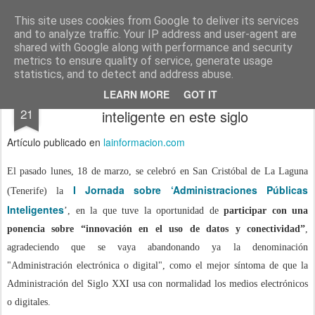
menos tecnología y más pedagogía
conceptos y reflexiones sobre la sociedad de la información
This site uses cookies from Google to deliver its services
and to analyze traffic. Your IP address and user-agent are
Pages
shared with Google along with performance and security
metrics to ensure quality of service, generate usage
statistics, and to detect and address abuse.
Diez medidas para una administración
MAR
LEARN MORE
GOT IT
21
inteligente en este siglo
Artículo publicado en
lainformacion.com
El pasado lunes, 18 de marzo, se celebró en San Cristóbal de La Laguna
I Jornada sobre ‘Administraciones Públicas
(Tenerife) la
Inteligentes
’, en la que tuve la oportunidad de
participar con una
ponencia sobre “innovación en el uso de datos y conectividad”
,
agradeciendo que se vaya abandonando ya la denominación
"Administración electrónica o digital", como el mejor síntoma de que la
Administración del Siglo XXI usa con normalidad los medios electrónicos
o digitales.