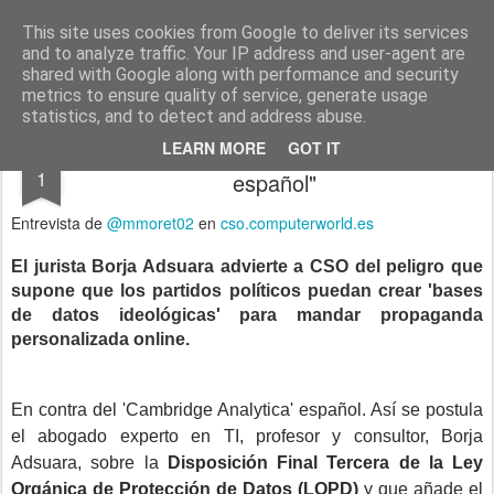
menos tecnología y más pedagogía
conceptos y reflexiones sobre la sociedad de la información
This site uses cookies from Google to deliver its services
and to analyze traffic. Your IP address and user-agent are
Pages
shared with Google along with performance and security
metrics to ensure quality of service, generate usage
statistics, and to detect and address abuse.
"No queremos un 'Cambridge Analytica'
MAR
LEARN MORE
GOT IT
1
español"
Entrevista de
@mmoret02
en
cso.computerworld.es
El jurista Borja Adsuara advierte a CSO del peligro que
supone que los partidos políticos puedan crear 'bases
de datos ideológicas' para mandar propaganda
personalizada online.
En contra del 'Cambridge Analytica' español. Así se postula
el abogado experto en TI, profesor y consultor, Borja
Adsuara, sobre la
Disposición Final Tercera de la Ley
Orgánica de Protección de Datos (LOPD)
y que añade el