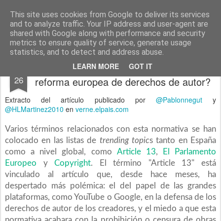
menos tecnología y más pedagogía
conceptos y reflexiones sobre la sociedad de la información
This site uses cookies from Google to deliver its services
and to analyze traffic. Your IP address and user-agent are
Pages
shared with Google along with performance and security
metrics to ensure quality of service, generate usage
statistics, and to detect and address abuse.
¿Puedo seguir haciendo memes con la
MAR
LEARN MORE
GOT IT
26
reforma europea de derechos de autor?
Extracto del artículo publicado por
@Pablonnegut
y
@HLMartinez2010
en
verne.elpais.com
Varios términos relacionados con esta normativa se han
colocado en las listas de
trending topic
s tanto en España
como a nivel global, como
Article 13
,
El Parlamento
Europeo
y
Copyright
. El término "Article 13" está
vinculado al artículo que, desde hace meses, ha
despertado más polémica: el del papel de las grandes
plataformas, como YouTube o Google, en la defensa de los
derechos de autor de los creadores, y el miedo a que esta
normativa acabara con la prohibición o censura de obras