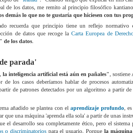
leal de los datos, me remito al principio filosófico kantia
los demás lo que no te gustaría que hiciesen con tus pro
tal de
37 artículos
en lainformacion.com:
do recuerda que principio tiene un reflejo normativo 
ección de datos que recoge la
Carta Europea de Derech
" de los datos
.
yes Magos te han traído Titanio para este año
Montero tiene razón, en la vía civil, ¿Y en la penal y administrativa?
 de parada'
 un adjunto a la presidencia de la AEPD y para qué sirve?
s,
la inteligencia artificial está aún en pañales"
, sostiene
r de los casos deberíamos hablar de procesos automati
s de Protección de Datos en España
partir de patrones detectados por un algoritmo a partir de
ema añadido se plantea con el
aprendizaje profundo
, es
r que una máquina 'aprenda ella sola' a partir de unas inst
tas de Derechos Digitales y la exclusión de las personas mayores
ue el desarrollo sea completamente ético, pero el sistema
os o discriminatorios
para el usuario. Porque
la máquina 
rso perverso del metaverso: ciberdelitos e identificabilidad