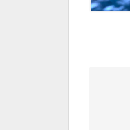
septiembre
2022.09.02
En los 
2022.09.09
La impu
2022.09.23
Shakira
2022.09.30
¿Un bes
octubre
2022.10.07
¡Me ha
2022.10.14
Redes s
2022.10.21
No es l