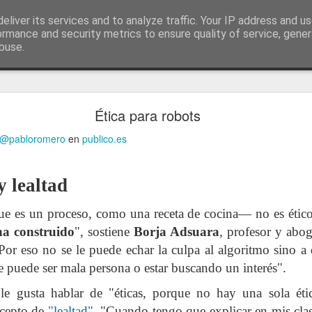
ía
eliver its services and to analyze traffic. Your IP address and u
conceptos y reflexiones sobre la sociedad de l
ormance and security metrics to ensure quality of service, gene
buse.
ticiasTIC
#humorTIC
Mis artículos de 2022 en lainformación.com
Ética para robots
@pabloromero
en
publico.es
y lealtad
e es un proceso, como una receta de cocina— no es ético,
ha construido
", sostiene
Borja Adsuara
, profesor y abo
"Por eso no se le puede echar la culpa al algoritmo sino a
 puede ser mala persona o estar buscando un interés".
e gusta hablar de "éticas, porque no hay una sola étic
ncepto de
"lealtad"
. "Cuando tengo que explicar en mis cla