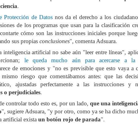
iciencia
.
uchar contra las cláusulas abusivas de las plataformas digitales?
e Protección de Datos
nos da el derecho a los ciudadanos
siones de los programas que usan para la clasificación cre
rra que no se ve ¿Estamos preparados para una ‘guerra híbrida’?
ontarte cómo son las instrucciones iniciales porque lueg
ando sus propias
conclusiones
", comenta Adsuara.
 inteligencia artificial no sabe aún "leer entre líneas", apli
istas legales y cinco conclusiones para aclararse con Pegasus
orcionan;
le queda mucho aún para acercarse a la in
rece de emociones y "no es previsible que esto vaya a 
ro de Internet pasa por la cogobernanza
el mismo riesgo que comentábamos antes: que las decis
tico, ajustadas perfectamente a las instrucciones y
tar el 'derecho al olvido' cuesta 10 millones de euros
s o perjudiciales
.
e controlar todo esto es, por un lado,
que una inteligenc
 mayo, mes de primeras comuniones… de bicis y móviles
o
", sugiere Adsuara, "y por otro, como ya se ha dicho muc
 artificial exista
un botón rojo de parada
".
ón en valores’ vs. ‘tiranía del clic’