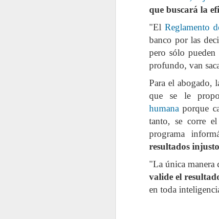
que buscará la ef
2022.02.18
¿Cómo l
"El
Reglamento d
banco por las deci
2022.02.25
La gue
pero sólo pueden c
profundo, van sac
mayo
Para el abogado, la
2022.05.06
Siete p
que se le prop
humana
porque ca
2022.05.13
El futu
tanto, se corre 
programa informá
2022.05.20
Dificul
resultados injusto
"La única manera d
2022.05.27
Mes de
valide el resultad
junio
en toda inteligencia
2022.06.03
Educaci