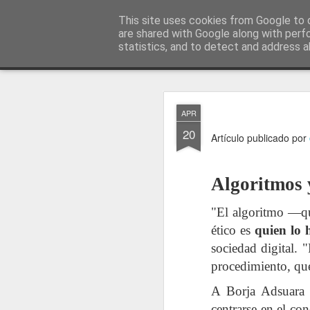
menos tecnología y más pedagog
This site uses cookies from Google to d
are shared with Google along with perf
statistics, and to detect and address a
Classic
posts
sobre mí
temas
conferencias
vídeos
#no
JAN
APR
1
20
Artículo publicado por
Algoritmos 
"El algoritmo —qu
ético es
quien lo 
sociedad digital. 
procedimiento, que
A Borja Adsuara l
centrarse en el co