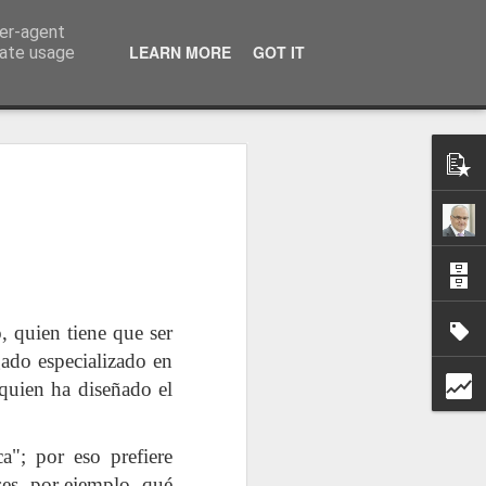
ser-agent
a información
LEARN MORE
GOT IT
rate usage
 quien tiene que ser
gado especializado en
 quien ha diseñado el
a"; por eso prefiere
ses, por ejemplo, qué