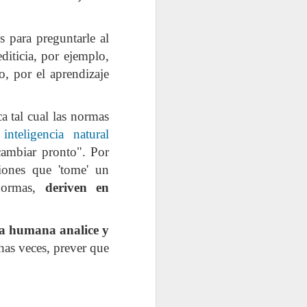
 para preguntarle al
diticia, por ejemplo,
o, por el aprendizaje
ca tal cual las normas
teligencia natural
cambiar pronto". Por
iones que 'tome' un
 normas,
deriven en
ia humana analice y
has veces, prever que