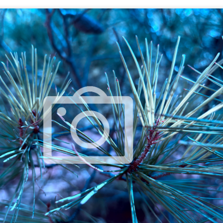
mpedir el fácil acceso de los menores al 'porno' online?
dad" no es sólo una serie. Es una terrible realidad
tículo se ha escrito con ayuda de la Inteligencia Artificial
ué lo llaman “moderación de contenidos” cuando quieren decir “censur
cho está para resolver problemas, no para crearlos
s -y cómo- protegen a nuestros hijos en las plataformas digitales?
 dónde puede 'espiarnos' Hacienda legalmente?
aciones eléctricas domésticas o aparatos electrodomésticos?