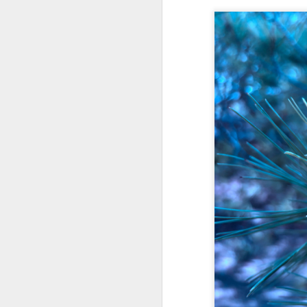
2022.06.10
¿Cómo i
2022.06.17
"Intimi
2022.06.24
Este ar
julio
2022.07.01
¿Por q
2022.07.08
El Dere
2022.07.15
¿Quiéne
2022.07.22
¿Hasta
2022.07.29
¿Instal