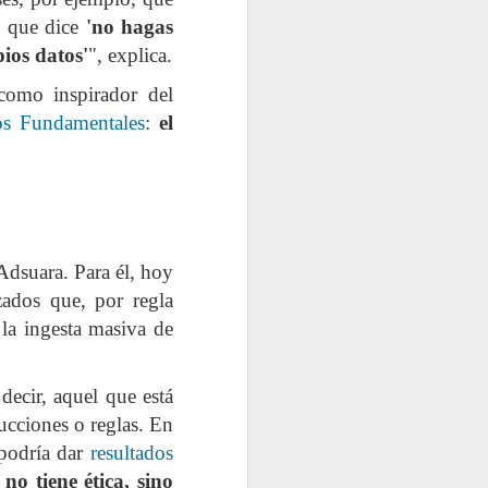
no que dice
'no hagas
pios datos'
", explica.
como inspirador del
os Fundamentales
:
el
 Adsuara. Para él, hoy
zados que, por regla
 la ingesta masiva de
 decir, aquel que está
rucciones o reglas. En
 podría dar
resultados
no tiene ética, sino