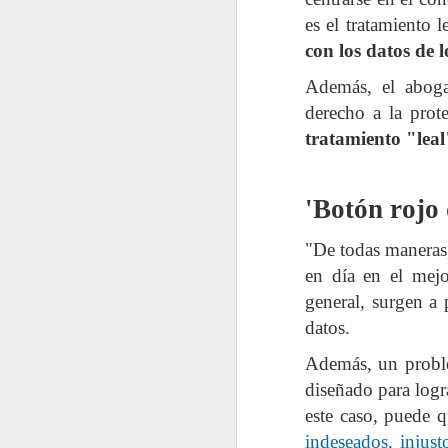
es el tratamiento 
con los datos de 
En 2022 publiqué un to
Además, el aboga
enero
derecho a la prot
tratamiento "leal
2022.01.07
Los Re
2022.01.14
Mariló 
'Botón rojo
2022.01.21
¿Qué es
"De todas manera
en día en el mejo
2022.01.28
30 año
general, surgen a 
datos.
febrero
Además, un probl
diseñado para logra
2022.02.04
Las Car
este caso, puede q
indeseados, injust
2022.02.11
El reve