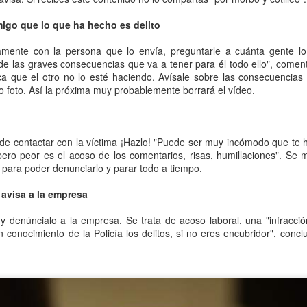
migo que lo que ha hecho es delito
tal de
37 artículos
en lainformacion.com:
amente con la persona que lo envía, preguntarle a cuánta gente l
e de las graves consecuencias que va a tener para él todo ello", come
ica que el otro no lo esté haciendo. Avísale sobre las consecuencias
o foto. Así la próxima muy probablemente borrará el vídeo.
yes Magos te han traído Titanio para este año
Montero tiene razón, en la vía civil, ¿Y en la penal y administrativa?
 de contactar con la víctima ¡Hazlo! "Puede ser muy incómodo que te 
pero peor es el acoso de los comentarios, risas, humillaciones". Se 
 para poder denunciarlo y parar todo a tiempo.
 un adjunto a la presidencia de la AEPD y para qué sirve?
, avisa a la empresa
s de Protección de Datos en España
y denúncialo a la empresa. Se trata de acoso laboral, una "infracció
 conocimiento de la Policía los delitos, si no eres encubridor", conc
tas de Derechos Digitales y la exclusión de las personas mayores
rso perverso del metaverso: ciberdelitos e identificabilidad