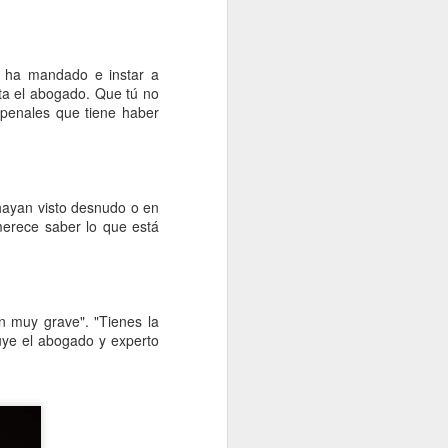
o ha mandado e instar a
nta el abogado. Que tú no
 penales que tiene haber
hayan visto desnudo o en
merece saber lo que está
n muy grave". "Tienes la
luye el abogado y experto