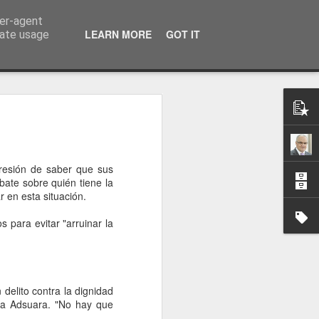
ser-agent
a información
LEARN MORE
GOT IT
rate usage
presión de saber que sus
ate sobre quién tiene la
 en esta situación.
s para evitar "arruinar la
 delito contra la dignidad
ya Adsuara. "No hay que