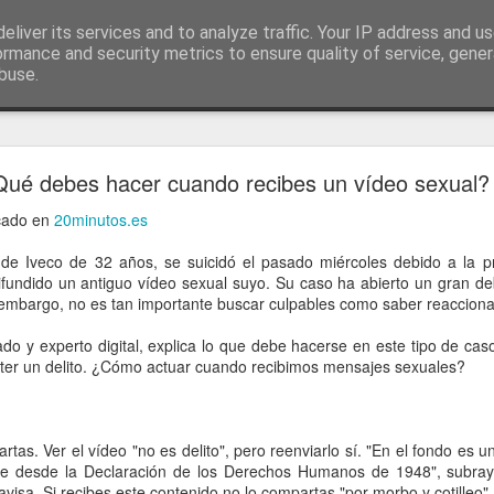
ía
eliver its services and to analyze traffic. Your IP address and u
conceptos y reflexiones sobre la sociedad de l
ormance and security metrics to ensure quality of service, gene
buse.
ticiasTIC
#humorTIC
Mis artículos de 2022 en lainformación.com
ué debes hacer cuando recibes un vídeo sexual?
icado en
20minutos.es
a de Iveco de 32 años, se suicidó el pasado miércoles debido a la 
undido un antiguo vídeo sexual suyo. Su caso ha abierto un gran deb
 embargo, no es tan importante buscar culpables como saber reaccionar
do y experto digital, explica lo que debe hacerse en este tipo de caso
eter un delito. ¿Cómo actuar cuando recibimos mensajes sexuales?
tas. Ver el vídeo "no es delito", pero reenviarlo sí. "En el fondo es un
ste desde la Declaración de los Derechos Humanos de 1948", subra
avisa. Si recibes este contenido no lo compartas "por morbo y cotilleo".