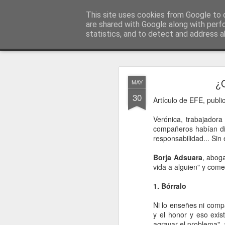
menos tecnología y más pedagog
This site uses cookies from Google to d
are shared with Google along with perf
statistics, and to detect and address a
Classic
posts
sobre mí
temas
conferencias
vídeos
#no
JAN
¿Q
MAY
1
30
Artículo de EFE, publ
Verónica, trabajador
compañeros habían dif
responsabilidad... Sin
Borja Adsuara
, aboga
vida a alguien" y com
1. Bórralo
Ni lo enseñes ni compar
y el honor y eso exi
agravar el problema", 