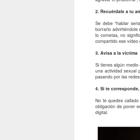
2. Recuérdale a tu a
En 2022 publiqué un to
Se debe "hablar seri
borrarlo advirtiéndol
enero
lo cometas, no signif
compartido ese vídeo 
2022.01.07
Los Re
3. Avisa a la víctima
2022.01.14
Mariló 
Si tienes algún medio
una actividad sexual 
pasando por las redes
2022.01.21
¿Qué es
4. Si te corresponde
2022.01.28
30 año
No te quedes callado 
obligación de poner en
febrero
digital.
2022.02.04
Las Car
2022.02.11
El reve