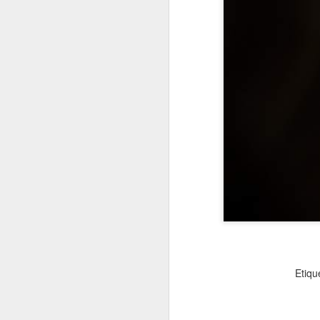
2022.02.18
¿Cómo l
2022.02.25
La gue
mayo
2022.05.06
Siete p
2022.05.13
El futu
2022.05.20
Dificul
2022.05.27
Mes de
Etiqu
junio
2022.06.03
Educaci