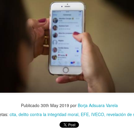
uchar contra las cláusulas abusivas de las plataformas digitales?
rra que no se ve ¿Estamos preparados para una ‘guerra híbrida’?
istas legales y cinco conclusiones para aclararse con Pegasus
ro de Internet pasa por la cogobernanza
tar el 'derecho al olvido' cuesta 10 millones de euros
 mayo, mes de primeras comuniones… de bicis y móviles
Publicado
30th May 2019
por
Borja Adsuara Varela
etas:
cita
delito contra la integridad moral
EFE
IVECO
revelación de 
ón en valores’ vs. ‘tiranía del clic’