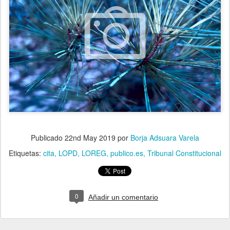
Publicado
22nd May 2019
por
Borja Adsuara Varela
Etiquetas:
cita
LOPD
LOREG
publico.es
Tribunal Constitucional
0
Añadir un comentario