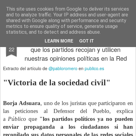
menos tecnología y más pedagogía
conceptos y reflexiones sobre la sociedad de la información
This site uses cookies from Google to deliver its services
and to analyze traffic. Your IP address and user-agent are
Pages
shared with Google along with performance and security
metrics to ensure quality of service, generate usage
statistics, and to detect and address abuse.
El Constitucional prohíbe por unanimidad
MAY
LEARN MORE
GOT IT
que los partidos recojan y utilicen
22
nuestras opiniones políticas en la Red
Extracto del artículo de
@pabloromero
en
publico.es
"Victoria de la sociedad civil"
Borja Adsuara
, uno de los juristas que participaron en
las peticiones al Defensor del Pueblo, explica
a
Público
que
"los partidos políticos ya no pueden
enviar propaganda a los ciudadanos si han
recopilado sus datos personales de las redes sociales