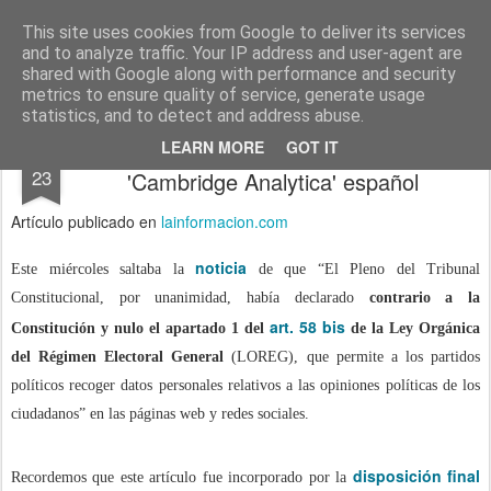
menos tecnología y más pedagogía
conceptos y reflexiones sobre la sociedad de la información
This site uses cookies from Google to deliver its services
and to analyze traffic. Your IP address and user-agent are
Pages
shared with Google along with performance and security
metrics to ensure quality of service, generate usage
statistics, and to detect and address abuse.
El Tribunal Constitucional dice NO al
MAY
LEARN MORE
GOT IT
23
'Cambridge Analytica' español
Artículo publicado en
lainformacion.com
noticia
Este miércoles saltaba la
de que “El Pleno del Tribunal
Constitucional, por unanimidad, había declarado
contrario a la
art. 58 bis
Constitución y nulo el apartado 1 del
de la Ley Orgánica
del Régimen Electoral General
(LOREG), que permite a los partidos
políticos recoger datos personales relativos a las opiniones políticas de los
ciudadanos” en las páginas web y redes sociales.
disposición final
Recordemos que este artículo fue incorporado por la