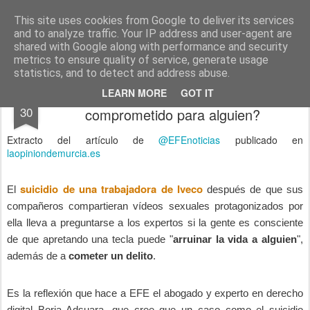
menos tecnología y más pedagogía
conceptos y reflexiones sobre la sociedad de la información
This site uses cookies from Google to deliver its services
and to analyze traffic. Your IP address and user-agent are
Pages
shared with Google along with performance and security
metrics to ensure quality of service, generate usage
statistics, and to detect and address abuse.
¿Qué hacer si se recibe un vídeo
MAY
LEARN MORE
GOT IT
30
comprometido para alguien?
Extracto del artículo de
@EFEnoticias
publicado en
laopiniondemurcia.es
suicidio de una trabajadora de Iveco
El
después de que sus
compañeros compartieran vídeos sexuales protagonizados por
ella lleva a preguntarse a los expertos si la gente es consciente
de que apretando una tecla puede "
arruinar la vida a alguien
",
además de a
cometer un delito
.
Es la reflexión que hace a EFE el abogado y experto en derecho
digital Borja Adsuara, que cree que un caso como el suicidio