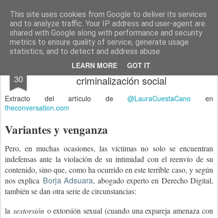
menos tecnología y más pedagogía
conceptos y reflexiones sobre la sociedad de la información
This site uses cookies from Google to deliver its services
and to analyze traffic. Your IP address and user-agent are
Pages
shared with Google along with performance and security
metrics to ensure quality of service, generate usage
statistics, and to detect and address abuse.
Sexting: del erotismo íntimo a la
MAY
LEARN MORE
GOT IT
30
criminalización social
Extracto del artículo de
@LauraCuestaCano
en
theconversation.com
Variantes y venganza
Pero, en muchas ocasiones, las víctimas no solo se encuentran
indefensas ante la violación de su intimidad con el reenvío de su
contenido, sino que, como ha ocurrido en este terrible caso, y según
Borja Adsuara
nos explica
, abogado experto en Derecho Digital,
también se dan otra serie de circunstancias:
la
sextorsión
o extorsión sexual (cuando una expareja amenaza con