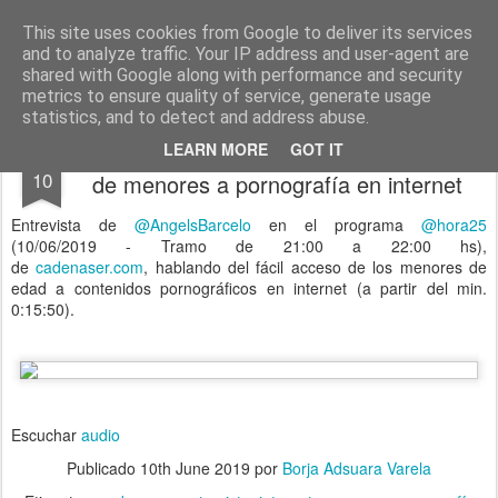
menos tecnología y más pedagogía
conceptos y reflexiones sobre la sociedad de la información
This site uses cookies from Google to deliver its services
and to analyze traffic. Your IP address and user-agent are
Pages
shared with Google along with performance and security
metrics to ensure quality of service, generate usage
statistics, and to detect and address abuse.
Entrevista en Hora 25 de La Ser - acceso
JUN
LEARN MORE
GOT IT
10
de menores a pornografía en internet
Entrevista de
@AngelsBarcelo
en el programa
@hora25
(10/06/2019 - Tramo de 21:00 a 22:00 hs),
de
cadenaser.com
, hablando del fácil acceso de los menores de
edad a contenidos pornográficos en internet (a partir del min.
0:15:50).
Escuchar
audio
Publicado
10th June 2019
por
Borja Adsuara Varela