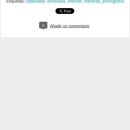
Etiquetas:
cadenaser
entrevista
internet
menores
pornografía
0
Añadir un comentario