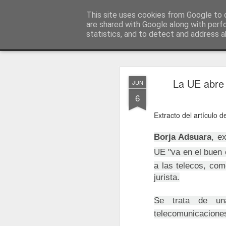
menos tecnología y más pedagog
This site uses cookies from Google to d
are shared with Google along with perf
statistics, and to detect and address a
Classic
posts
sobre mí
temas
conferencias
vídeos
#no
JAN
La UE abre
JUN
1
6
Extracto del artículo 
Borja Adsuara
, e
UE "va en el buen
a las telecos, com
jurista.
Se trata de un
telecomunicacione