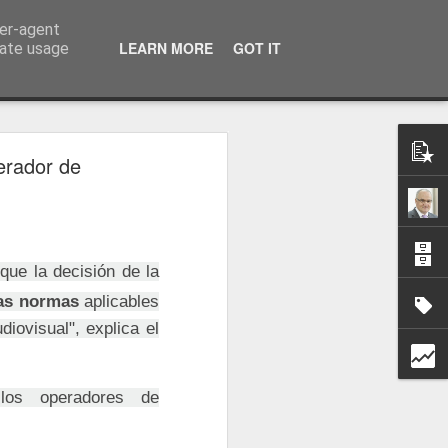
ser-agent
a información
LEARN MORE
GOT IT
rate usage
erador de
 que la decisión de la
as normas
aplicables
iovisual", explica el
los operadores de