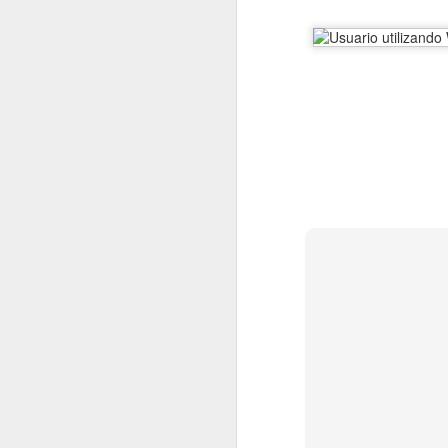
En 2022 publiqué un to
enero
2022.01.07
Los Re
2022.01.14
Mariló 
2022.01.21
¿Qué es
2022.01.28
30 año
febrero
2022.02.04
Las Car
2022.02.11
El reve