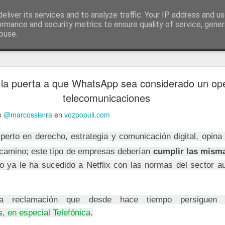
ía
eliver its services and to analyze traffic. Your IP address and u
conceptos y reflexiones sobre la sociedad de l
ormance and security metrics to ensure quality of service, gene
buse.
ticiasTIC
#humorTIC
Mis artículos de 2022 en lainformación.com
 la puerta a que WhatsApp sea considerado un op
telecomunicaciones
de
@marcossierra
en
vozpopuli.com
xperto en derecho, estrategia y comunicación digital, opina
 camino; este tipo de empresas deberían
cumplir las mism
o ya le ha sucedido a Netflix con las normas del sector aud
a reclamación que desde hace tiempo persiguen 
s,
en especial Telefónica
.