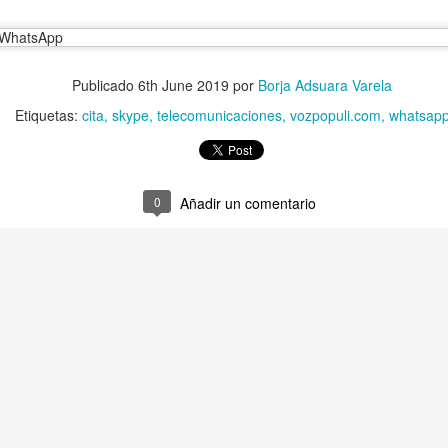
tal de
37 artículos
en lainformacion.com:
Publicado
6th June 2019
por
Borja Adsuara Varela
Etiquetas:
cita
skype
telecomunicaciones
vozpopuli.com
whatsap
yes Magos te han traído Titanio para este año
Montero tiene razón, en la vía civil, ¿Y en la penal y administrativa?
0
Añadir un comentario
 un adjunto a la presidencia de la AEPD y para qué sirve?
s de Protección de Datos en España
tas de Derechos Digitales y la exclusión de las personas mayores
rso perverso del metaverso: ciberdelitos e identificabilidad