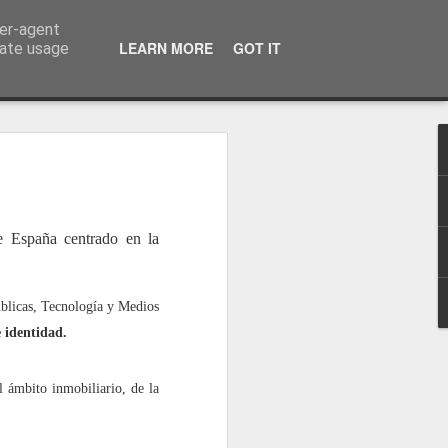
ser-agent
a información
LEARN MORE
GOT IT
rate usage
 España centrado en la
úblicas, Tecnología y Medios
e identidad.
l ámbito inmobiliario, de la