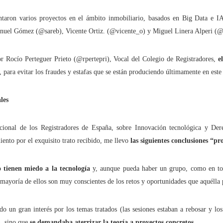
mpedir el fácil acceso de los menores al 'porno' online?
entaron varios proyectos en el ámbito inmobiliario, basados en Big Data e 
nuel Gómez (@sareb), Vicente Ortiz. (@vicente_o) y Miguel Linera Alperi (@
dad" no es sólo una serie. Es una terrible realidad
r Rocío Perteguer Prieto (@rpertepri), Vocal del Colegio de Registradores,
e
tículo se ha escrito con ayuda de la Inteligencia Artificial
, para evitar los fraudes y estafas que se están produciendo últimamente en este 
les
ué lo llaman “moderación de contenidos” cuando quieren decir “censur
ional de los Registradores de España, sobre Innovación tecnológica y Der
cho está para resolver problemas, no para crearlos
ento por el exquisito trato recibido, me llevo
las siguientes conclusiones “pr
s -y cómo- protegen a nuestros hijos en las plataformas digitales?
 tienen miedo a la tecnología
y, aunque pueda haber un grupo, como en tod
 mayoría de ellos son muy conscientes de los retos y oportunidades que aquélla 
 dónde puede 'espiarnos' Hacienda legalmente?
o un gran interés por los temas tratados (las sesiones estaban a rebosar y los
aciones eléctricas domésticas o aparatos electrodomésticos?
), sino que
se demandaba aterrizar la teoría a proyectos concretos.