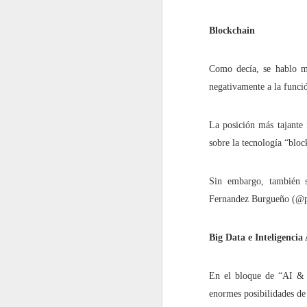
2022.02.18
¿Cómo l
Blockchain
2022.02.25
La gue
Como decía, se hablo m
negativamente a la funció
mayo
La posición más tajante
2022.05.06
Siete p
sobre la tecnología “blo
2022.05.13
El futu
Sin embargo, también s
2022.05.20
Dificul
Fernandez Burgueño (@p
2022.05.27
Mes de
Big Data e Inteligencia 
junio
En el bloque de “AI & D
enormes posibilidades de 
2022.06.03
Educaci