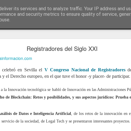
ía
eliver its services and to analyze traffic. Your IP address and u
conceptos y reflexiones sobre la sociedad de l
ormance and security metrics to ensure quality of service, gene
buse.
ticiasTIC
#humorTIC
Mis artículos de 2022 en lainformación.com
Registradores del Siglo XXI
lainformacion.com
 celebró en Sevilla el
V Congreso Nacional de Registradores
de
 y el Derecho europeo, en el que tuve el honor -y placer- de participar.
a la Innovación tecnológica se habló de Innovación en las Administraciones P
o de Blockchain: Retos y posibilidades, y sus aspectos jurídicos: Prueba 
nálisis de Datos e Inteligencia Artificial
, de los retos de la innovación en e
 servicio de la sociedad, de Legal Tech y se presentaron interesantes proyectos.