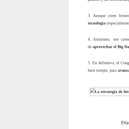
septiembre
3. Aunque creen firmem
2022.09.02
En los 
tecnología
(especialmente
2022.09.09
La impu
4. Asimismo, son consc
de
aprovechar el Big Da
2022.09.23
Shakira
5. En definitiva, el Con
2022.09.30
¿Un bes
hace tiempo, para
avanza
octubre
2022.10.07
¡Me ha
2022.10.14
Redes s
2022.10.21
No es l
Etiq