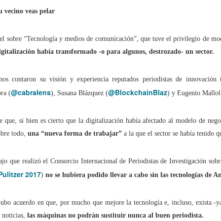
 vecino veas pelar
tal de
37 artículos
en lainformacion.com:
el sobre “Tecnología y medios de comunicación”, que tuve el privilegio de mod
igitalización había transformado -o para algunos, destrozado-
un sector.
yes Magos te han traído Titanio para este año
nos contaron su visión y experiencia reputados periodistas de innovación 
@cabralens
@BlockchainBlaz
ra (
), Susana Blázquez (
) y Eugenio Mallol
Montero tiene razón, en la vía civil, ¿Y en la penal y administrativa?
 un adjunto a la presidencia de la AEPD y para qué sirve?
e que, si bien es cierto que la digitalización había afectado al modelo de neg
obre todo,
una “nueva forma de trabajar”
a la que el sector se había tenido q
s de Protección de Datos en España
ajo que realizó el Consorcio Internacional de Periodistas de Investigación sobr
Pulitzer 2017
)
no se hubiera podido llevar a cabo sin las tecnologías de An
tas de Derechos Digitales y la exclusión de las personas mayores
hubo acuerdo en que, por mucho que mejore la tecnología e, incluso, exista -ya-
 noticias,
las máquinas no podrán sustituir nunca al buen periodista.
rso perverso del metaverso: ciberdelitos e identificabilidad