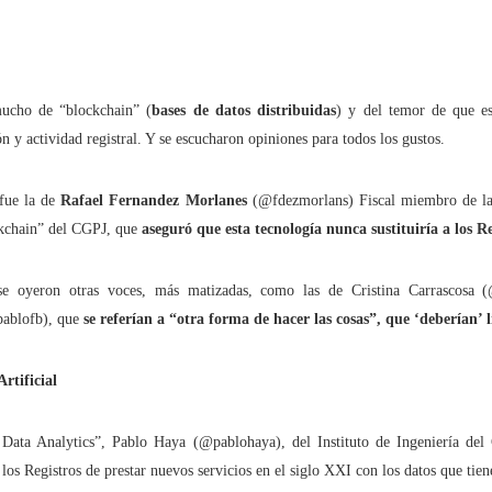
uchar contra las cláusulas abusivas de las plataformas digitales?
rra que no se ve ¿Estamos preparados para una ‘guerra híbrida’?
ucho de “blockchain” (
bases de datos distribuidas
) y del temor de que es
n y actividad registral. Y se escucharon opiniones para todos los gustos.
 fue la de
Rafael Fernandez Morlanes
(@fdezmorlans) Fiscal miembro de la
istas legales y cinco conclusiones para aclararse con Pegasus
ckchain” del CGPJ, que
aseguró que esta tecnología nunca sustituiría a los R
ro de Internet pasa por la cogobernanza
e oyeron otras voces, más matizadas, como las de Cristina Carrascosa (
tar el 'derecho al olvido' cuesta 10 millones de euros
ablofb), que
se referían a “otra forma de hacer las cosas”, que ‘deberían’ l
 mayo, mes de primeras comuniones… de bicis y móviles
Artificial
ata Analytics”, Pablo Haya (@pablohaya), del Instituto de Ingeniería del 
los Registros de prestar nuevos servicios en el siglo XXI con los datos que tien
ón en valores’ vs. ‘tiranía del clic’