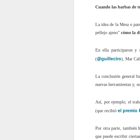
Cuando las barbas de tu
En 2022 publiqué un to
La idea de la Mesa o pan
enero
pellejo ajeno”
cómo la d
2022.01.07
Los Re
En ella participaron y 
@guilleciro
(
), Mar Cab
2022.01.14
Mariló 
2022.01.21
¿Qué es
La conclusión general fu
nuevas herramientas y, s
2022.01.28
30 año
Así, por ejemplo, el trab
febrero
el premio 
(que recibió
2022.02.04
Las Car
Por otra parte, también 
que puede escribir ciertas
2022.02.11
El reve