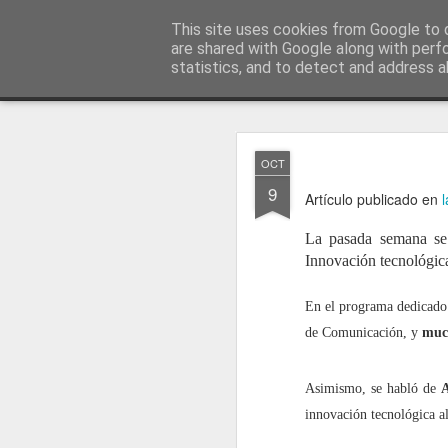
menos tecnología y más pedagog
This site uses cookies from Google to d
are shared with Google along with perf
statistics, and to detect and address a
Classic
posts
sobre mí
temas
conferencias
vídeos
#no
JAN
OCT
1
9
Artículo publicado en
La pasada semana se
Innovación tecnológica
En el programa dedicado 
de Comunicación, y
much
Asimismo, se habló de
A
innovación tecnológica al