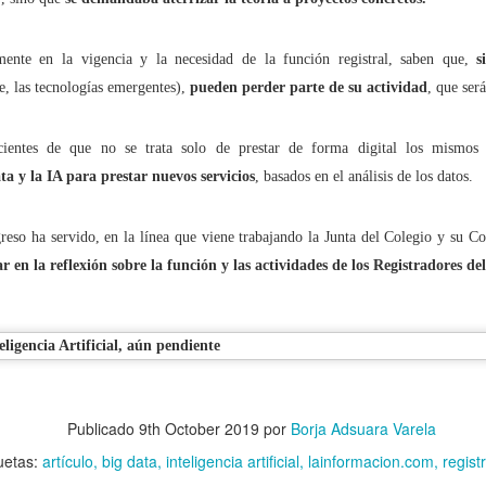
ente en la vigencia y la necesidad de la función registral, saben que,
s
últimos 10 años los ciberdelitos (conocidos) aumentaron un 613,5%
, las tecnologías emergentes),
pueden perder parte de su actividad
, que será
nidad de los ciberdelitos (conocidos) en España es del 99,5%
ientes de que no se trata solo de prestar de forma digital los mismos 
ta y la IA para prestar nuevos servicios
, basados en el análisis de los datos.
, los paparazzi y la Ley del 'sólo sí es sí'
greso ha servido, en la línea que viene trabajando la Junta del Colegio y su 
o en el ‘metaverso’ es una infidelidad o un ‘metabeso’?
r en la reflexión sobre la función y las actividades de los Registradores del
n secuestrado… mi Libertad de Expresión!
ociales: Libertad con ira
Publicado
9th October 2019
por
Borja Adsuara Varela
o mismo citar que incitar
uetas:
artículo
big data
inteligencia artificial
lainformacion.com
regist