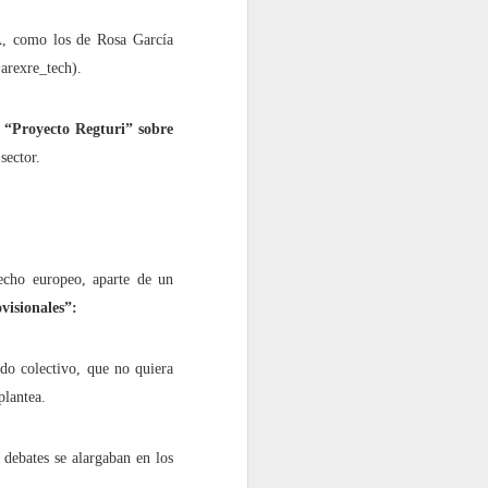
IA, como los de Rosa García
arexre_tech).
l “Proyecto Regturi” sobre
sector.
a”?
echo europeo, aparte de un
ovisionales”:
o colectivo, que no quiera
plantea.
 debates se alargaban en los