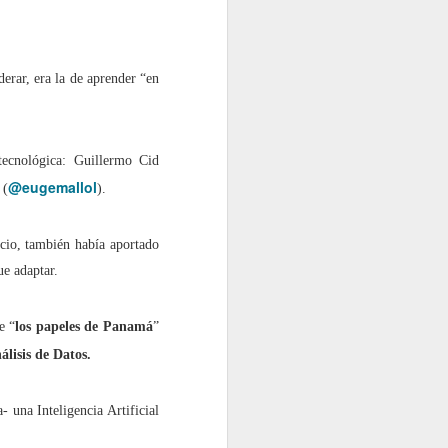
erar, era la de aprender “en
tecnológica: Guillermo Cid
@eugemallol
 (
).
ocio, también había aportado
ue adaptar.
e “
los papeles de Panamá
”
álisis de Datos.
 una Inteligencia Artificial