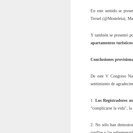
2022.06.10
¿Cómo i
En este sentido se pres
Teruel (@Mosteleta), Ma
2022.06.17
"Intimi
Y también se presentó po
2022.06.24
Este ar
apartamentos turísticos
julio
Conclusiones provisiona
2022.07.01
¿Por q
De este V Congreso Nac
2022.07.08
El Dere
sentimiento de agradecimi
2022.07.15
¿Quiéne
1.
Los Registradores no
“complicarse la vida”, la
2022.07.22
¿Hasta
2. No sólo han demostrad
2022.07.29
¿Instal
pasillos y las sobremesas