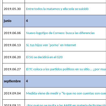
2019.05.30
Entre todos la matamos y ella sola se suicidó
junio
4
2019.06.06
Nuevo logotipo de Correos: busca las diferencias
2019.06.13
Sí, tus hijos ven ‘porno’ en Internet
2019.06.20
El 5G se decidirá en el G20
2019.06.27
El TC coloca a los partidos políticos en su sitio... ¿por m
septiembre
4
2019.09.04
Medida viene de medir y "lo que no son cuentas son cue
2019.09.11
¿Por qué no se multa a las AAPP en materia de Protecci