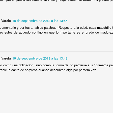
quieu ha muerto!, ¡Viva ABBA!: "El ganador se lo lleva todo"
 más inteligente es ser feliz, os deseo un año nuevo muy inteligente
 Varela
19 de septiembre de 2013 a las 13:45
comentario y por tus amables palabras. Respecto a la edad, cada maestrillo ti
Publicado
1st January 2023
por
Borja Adsuara Varela
ero estoy de acuerdo contigo en que lo importante es el grado de madurez
Etiquetas:
lainformacion.com
índices
 Varela
19 de septiembre de 2013 a las 13:49
1
Ver comentarios
o como una obligación, sino como la forma de no perderse sus "primeros p
rable la carita de sorpresa cuando descubren algo por primera vez.
de septiembre de 2025 a las 12:18
os jugadores en Panamá una experiencia completa, con miles de juegos 
vas en un solo lugar. La plataforma combina seguridad, comodidad y entreteni