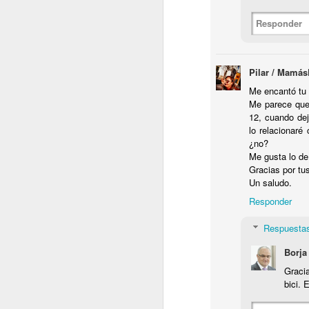
septiembre
Responder
2022.09.02
En los 
Pilar / Mamás
2022.09.09
La impu
Me encantó tu 
Me parece que 
12, cuando dej
2022.09.23
Shakira
lo relacionaré
¿no?
2022.09.30
¿Un bes
Me gusta lo de
Gracias por tu
Un saludo.
octubre
Responder
2022.10.07
¡Me ha
Respuesta
Borja
2022.10.14
Redes s
Graci
bici. 
2022.10.21
No es l