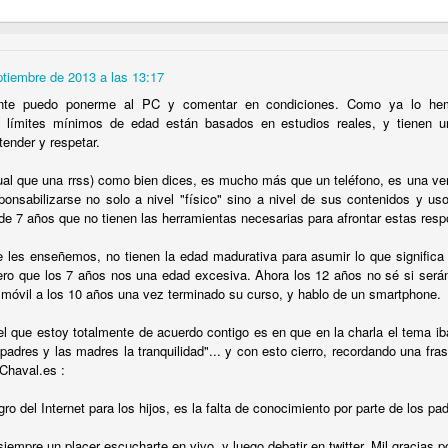
é lo llaman “moderación de contenidos” cuando quieren decir “censur
ptiembre de 2013 a las 13:17
mente puedo ponerme al PC y comentar en condiciones. Como ya lo h
Sociales, ¿pagarías ocho dólares por poder conversar en ‘modo mode
s límites mínimos de edad están basados en estudios reales, y tienen u
ender y respetar.
controlará la ‘desinformación’ y el ‘discurso del odio’ en Internet?
gual que una rrss) como bien dices, es mucho más que un teléfono, es una ven
onsabilizarse no solo a nivel "físico" sino a nivel de sus contenidos y us
 de 7 años que no tienen las herramientas necesarias para afrontar estas resp
enganza': Otro efecto contradictorio de la Ley del "solo sí es sí"
les enseñemos, no tienen la edad madurativa para asumir lo que significa u
ero que los 7 años nos una edad excesiva. Ahora los 12 años no sé si será
l móvil a los 10 años una vez terminado su curso, y hablo de un smartphone.
itar que tu hijo sea un ciberdelincuente
el que estoy totalmente de acuerdo contigo es en que en la charla el tema i
 padres y las madres la tranquilidad"... y con esto cierro, recordando una fr
n se prohibirán los anuncios en los que aparece solo gente guapa!
Chaval.es :
gro del Internet para los hijos, es la falta de conocimiento por parte de los pad
 con 'venirse arriba', no prometas cosas que no puedes cumplir
empre un placer escucharte en vivo, y luego debatir en twitter. Mil gracias p