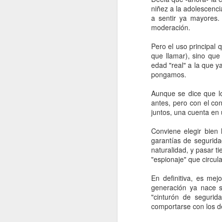
niñez a la adolescenc
a sentir ya mayores.
En 2022 publiqué un to
moderación.
Pero el uso principal 
enero
que llamar), sino que
edad "real" a la que 
2022.01.07
Los Re
pongamos.
Aunque se dice que lo
2022.01.14
Mariló 
antes, pero con el co
juntos, una cuenta en 
2022.01.21
¿Qué es
Conviene elegir bien
garantías de segurida
2022.01.28
30 año
naturalidad, y pasar t
"espionaje" que circula
febrero
En definitiva, es mej
generación ya nace s
2022.02.04
Las Car
"cinturón de segurid
comportarse con los 
2022.02.11
El reve