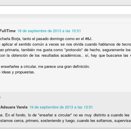
últimos 10 años los ciberdelitos (conocidos) aumentaron un 613,5%
FullTime
18 de septiembre de 2013 a las 10:51
nidad de los ciberdelitos (conocidos) en España es del 99,5%
charla Borja, tanto el pasado domingo como en el #8J.
aplicar el sentido común a veces se nos olvida cuando hablamos de tecnol
an primaria, también me gusta como "protocolo" de hecho, seguramente los
, los paparazzi y la Ley del 'sólo sí es sí'
 con la obtención de los resultados académicos.. sí, hay que buscarse las 
o en el ‘metaverso’ es una infidelidad o un ‘metabeso’?
 enseñarles a circular, me parece una gran definición.
s ideas y propuestas.
n secuestrado… mi Libertad de Expresión!
s
 Adsuara Varela
19 de septiembre de 2013 a las 13:51
ociales: Libertad con ira
as. En el fondo, lo de "enseñar a circular" no es muy distinto a cuando l
Estamos cerca, primero, sosteniendo y luego, cuando les soltamos, supervisa
o mismo citar que incitar