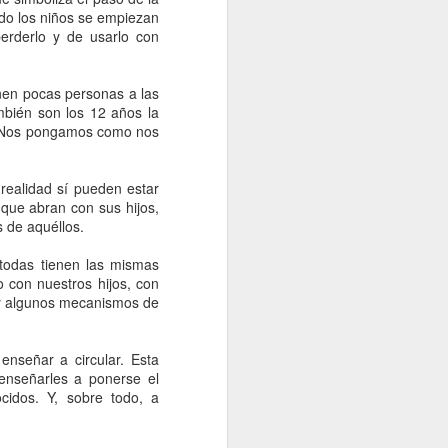
ndo los niños se empiezan
erderlo y de usarlo con
enen pocas personas a las
mbién son los 12 años la
s. Nos pongamos como nos
realidad sí pueden estar
que abran con sus hijos,
s de aquéllos.
todas tienen las mismas
 con nuestros hijos, con
al y algunos mecanismos de
enseñar a circular. Esta
enseñarles a ponerse el
cidos. Y, sobre todo, a