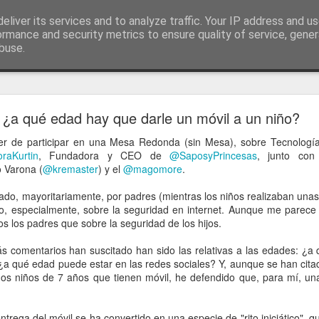
ía
eliver its services and to analyze traffic. Your IP address and u
conceptos y reflexiones sobre la sociedad de l
ormance and security metrics to ensure quality of service, gene
buse.
ticiasTIC
#humorTIC
Mis artículos de 2022 en lainformación.com
¿a qué edad hay que darle un móvil a un niño?
cer de participar en una Mesa Redonda (sin Mesa), sobre Tecnología
raKurtin
, Fundadora y CEO de
@SaposyPrincesas
, junto co
o Varona (
@kremaster
) y el
@magomore
.
ado, mayoritariamente, por padres (mientras los niños realizaban unas 
o, especialmente, sobre la seguridad en internet. Aunque me parec
os los padres que sobre la seguridad de los hijos.
 comentarios han suscitado han sido las relativas a las edades: ¿a
 ¿a qué edad puede estar en las redes sociales? Y, aunque se han cita
os niños de 7 años que tienen móvil, he defendido que, para mí, u
ntrega del móvil se ha convertido en una especie de "rito iniciático", q