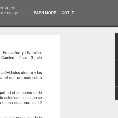
ser-agent
a información
LEARN MORE
GOT IT
rate usage
, Educación y Diversión,
n Camino López García
actividades afuera) y las
e a mí que era más sobre
 qué edad es bueno darle
do estudios en los que se
na buena edad son los 12
ue simboliza el paso de la