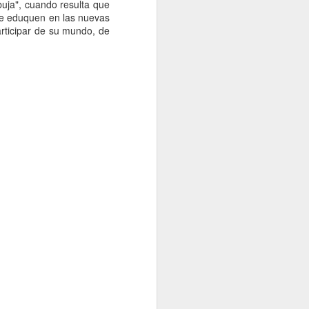
buja", cuando resulta que
 se eduquen en las nuevas
articipar de su mundo, de