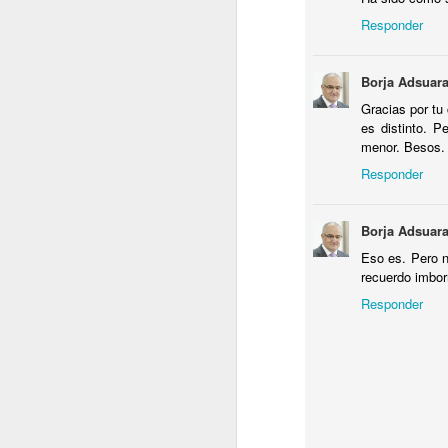
2022.12.23
¡Montes
Responder
2022.12.31
Como lo
Borja Adsuara
Gracias por tu 
es distinto. P
menor. Besos.
Responder
Borja Adsuara
Eso es. Pero n
recuerdo imbor
Anonymous
1 
Responder
1Win
ofrece a l
apuestas deporti
Responder