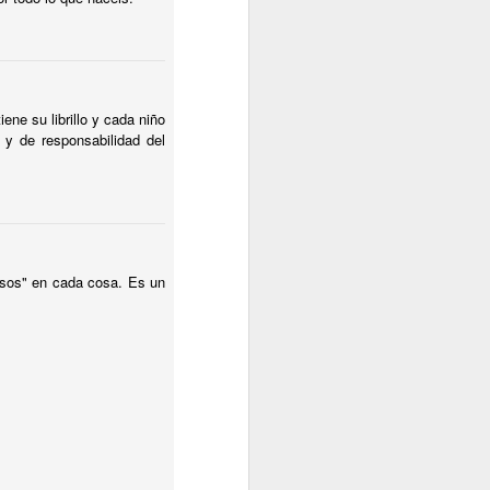
ene su librillo y cada niño
 y de responsabilidad del
asos" en cada cosa. Es un
de casino y opciones de
miento de alto nivel.