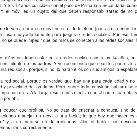
ia. Y los 12 años coinciden con el paso de Primaria a Secundaria, cua
 Y el móvil es un objeto del que deben responsabilizarse: de no p
tal de
37 artículos
en lainformacion.com:
que le van a dar a ese móvil no es el de teléfono (pues a esa edad ti
 lo usan mayoritariamente para juegos o redes sociales. Por eso, ta
ya no se puede impedir que los niños se conecten a las redes sociale
yes Magos te han traído Titanio para este año
s niños no deben estar en las redes sociales hasta los 14 años, en 
Montero tiene razón, en la vía civil, ¿Y en la penal y administrativa?
nsentimiento de los padres. Y yo recomiendo que sean los padres los 
una red social, porque, si no, lo harán ellos con sus amigos, a espalda
 un adjunto a la presidencia de la AEPD y para qué sirve?
 la red social, porque es verdad que hay una para cada edad y no 
d y privacidad de los datos. Pero, sobre todo, conviene hablar mucho
s de Protección de Datos en España
iempo con ellos. A la larga resulta más efectivo que el control parent
n por ahí.
or educar que prohibir. No se trata de enseñar a conducir, sino de 
abiendo manejar un móvil o una tablet; lo que hay que hacer es 
tas de Derechos Digitales y la exclusión de las personas mayores
ad" y a no meterse en determinados sitios ni hablar con descono
demás niños correctamente.
rso perverso del metaverso: ciberdelitos e identificabilidad