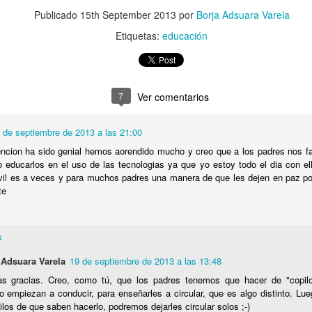
Publicado
15th September 2013
por
Borja Adsuara Varela
mpedir el fácil acceso de los menores al 'porno' online?
Etiquetas:
educación
dad" no es sólo una serie. Es una terrible realidad
tículo se ha escrito con ayuda de la Inteligencia Artificial
7
Ver comentarios
 de septiembre de 2013 a las 21:00
encion ha sido genial hemos aorendido mucho y creo que a los padres nos fa
ué lo llaman “moderación de contenidos” cuando quieren decir “censur
to educarlos en el uso de las tecnologias ya que yo estoy todo el dia con el
vil es a veces y para muchos padres una manera de que les dejen en paz p
te
cho está para resolver problemas, no para crearlos
s -y cómo- protegen a nuestros hijos en las plataformas digitales?
s
 Adsuara Varela
19 de septiembre de 2013 a las 13:48
 dónde puede 'espiarnos' Hacienda legalmente?
s gracias. Creo, como tú, que los padres tenemos que hacer de "copilo
o empiezan a conducir, para enseñarles a circular, que es algo distinto. L
aciones eléctricas domésticas o aparatos electrodomésticos?
ilos de que saben hacerlo, podremos dejarles circular solos ;-)