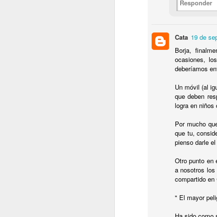
Responder
2022.10.28
¿Por qu
noviembre
Cata
19 de se
Borja, final
2022.11.04
Redes 
ocasiones, lo
deberíamos ent
2022.11.11
¿Quién 
Un móvil (al i
que deben resp
logra en niños
2022.11.18
'Pornov
Por mucho que 
diciembre
que tu, consid
pienso darle e
2022.12.02
Cómo ev
Otro punto en 
a nosotros los
2022.12.09
¡Por fi
compartido en 
" El mayor peli
2022.12.16
Cuidado
Ha sido como si