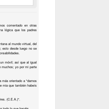
a”?
emos comentado en otras
rado’?
na lógica que los padres
tana al mundo virtual, del
o; esto desde luego no se
onsabilidades.
n móvil; así que al igual
n muchos; yo por mi parte
ba más orientado a "darnos
ase mia que también habeís
res. (C.E.A.)".
or todo lo que hacéis.