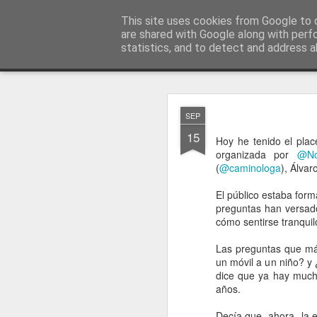
menos tecnología y más pedagog
This site uses cookies from Google to d
are shared with Google along with perf
statistics, and to detect and address a
Classic
posts
sobre mí
temas
conferencias
vídeos
#no
JAN
SEP
1
15
Hoy he tenido el pla
organizada por
@No
(
@caminologa
), Álvar
El público estaba form
preguntas han versad
cómo sentirse tranquil
Las preguntas que más
un móvil a un niño? y
dice que ya hay much
años.
Decía que -ahora- la e