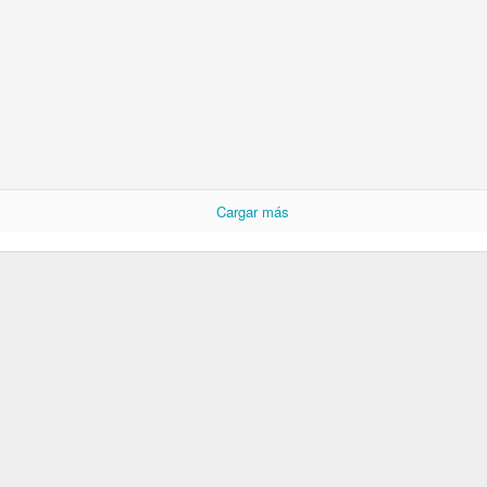
Cargar más
Cargar más
Mis artículos de 2021 en lainformacion.com