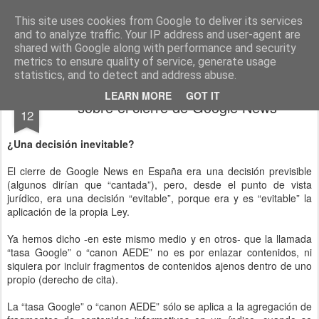
menos tecnología y más pedagogía
conceptos y reflexiones sobre la sociedad de la información
This site uses cookies from Google to deliver its services
and to analyze traffic. Your IP address and user-agent are
Pages
shared with Google along with performance and security
metrics to ensure quality of service, generate usage
statistics, and to detect and address abuse.
DEC
LEARN MORE
GOT IT
sobre el cierre de Google News
12
¿Una decisión inevitable?
El cierre de Google News en España era una decisión previsible
(algunos dirían que “cantada”), pero, desde el punto de vista
jurídico, era una decisión “evitable”, porque era y es “evitable” la
aplicación de la propia Ley.
Ya hemos dicho -en este mismo medio y en otros- que la llamada
“tasa Google” o “canon AEDE” no es por enlazar contenidos, ni
siquiera por incluir fragmentos de contenidos ajenos dentro de uno
propio (derecho de cita).
La “tasa Google” o “canon AEDE” sólo se aplica a la agregación de