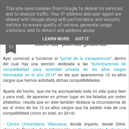
menos tecnología y más pedagogía
conceptos y reflexiones sobre la sociedad de la información
This site uses cookies from Google to deliver its services
and to analyze traffic. Your IP address and user-agent are
Pages
shared with Google along with performance and security
metrics to ensure quality of service, generate usage
statistics, and to detect and address abuse.
DEC
LEARN MORE
GOT IT
sobre las "puertas giratorias"
11
Ayer comenzó a funcionar el "
portal de la transparencia
", dentro
del cual hay una sección dedicada a las "
autorizaciones de
compatibilidad para actividad privada de los altos cargos
efectuadas en el año 2014
" en las que aparecemos 12 ex-altos
cargos que hemos solicitado dichas compatibilidades.
Aparte del hecho, que me ha acompañado toda mi vida (para bien
y para mal), de aparecer en primer lugar en los listados por orden
alfabético, resulta que en éste también destaca la circunstancia de
ser el único de los 12 ex-altos cargos que ha pedido más de una
compatibilidad (cinco en total, en 2014):
-
Centro Universitario Villanueva
, donde imparto, desde 2004,