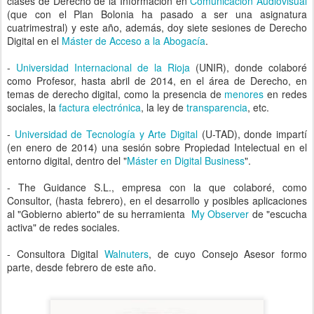
clases de Derecho de la Información en
Comunicación Audiovisual
(que con el Plan Bolonia ha pasado a ser una asignatura
cuatrimestral) y este año, además, doy siete sesiones de Derecho
Digital en el
Máster de Acceso a la Abogacía
.
-
Universidad Internacional de la Rioja
(UNIR), donde colaboré
como Profesor, hasta abril de 2014, en el área de Derecho, en
temas de derecho digital, como la presencia de
menores
en redes
sociales, la
factura electrónica
, la ley de
transparencia
, etc.
-
Universidad de Tecnología y Arte Digital
(U-TAD), donde impartí
(en enero de 2014) una sesión sobre Propiedad Intelectual en el
entorno digital, dentro del "
Máster en Digital Business
".
- The Guidance S.L., empresa con la que colaboré, como
Consultor, (hasta febrero), en el desarrollo y posibles aplicaciones
al "Gobierno abierto" de su herramienta
My Observer
de "escucha
activa" de redes sociales.
- Consultora Digital
Walnuters
, de cuyo Consejo Asesor formo
parte, desde febrero de este año.