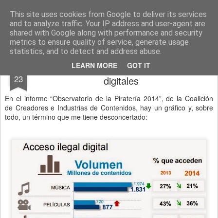
menos tecnología y más pedagogía
conceptos y reflexiones sobre la sociedad de la información
This site uses cookies from Google to deliver its services
and to analyze traffic. Your IP address and user-agent are
Pages
shared with Google along with performance and security
metrics to ensure quality of service, generate usage
statistics, and to detect and address abuse.
sobre los “accesos ilegales” a contenidos
MAR
LEARN MORE
GOT IT
23
digitales
En el informe “Observatorio de la Piratería 2014”, de la Coalición
de Creadores e Industrias de Contenidos, hay un gráfico y, sobre
todo, un término que me tiene desconcertado: