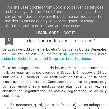
menos tecnología y más pedagogía
conceptos y reflexiones sobre la sociedad de la información
This site uses cookies from Google to deliver its services
and to analyze traffic. Your IP address and user-agent are
Pages
shared with Google along with performance and security
metrics to ensure quality of service, generate usage
statistics, and to detect and address abuse.
¿debe ser delito la suplantación de
APR
LEARN MORE
GOT IT
12
identidad en las redes sociales?
Se acaba de publicar, en el Boletín Oficial de las Cortes Generales
del 9 de abril de 2015, el
Informe de la Subcomisión de Estudio
sobre las Redes Sociales, del Congreso de los Diputados
.
En él se recoge un resumen de las casi 50 comparecencias que
tuvieron lugar en las sesiones de la Subcomisión, desde el 26 de
junio de 2013 hasta el 3 de septiembre de 2014. Y, en la parte
dispositiva, se enumeran 10 Conclusiones o principios generales y
50 recomendaciones o medidas concretas, que, a su vez, se
clasifican en: organizativas, educativas, regulatorias, policiales y
sectoriales.
Lo más importante, quizá, (por poco frecuente), de los trabajos de