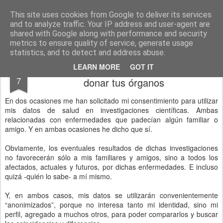
menos tecnología y más pedagogía
conceptos y reflexiones sobre la sociedad de la información
This site uses cookies from Google to deliver its services
and to analyze traffic. Your IP address and user-agent are
Pages
shared with Google along with performance and security
metrics to ensure quality of service, generate usage
statistics, and to detect and address abuse.
donar tus datos es tan solidario como
APR
LEARN MORE
GOT IT
7
donar tus órganos
En dos ocasiones me han solicitado mi consentimiento para utilizar
mis datos de salud en investigaciones científicas. Ambas
relacionadas con enfermedades que padecían algún familiar o
amigo. Y en ambas ocasiones he dicho que sí.
Obviamente, los eventuales resultados de dichas investigaciones
no favorecerán sólo a mis familiares y amigos, sino a todos los
afectados, actuales y futuros, por dichas enfermedades. E incluso
quizá -quién lo sabe- a mí mismo.
Y, en ambos casos, mis datos se utilizarán convenientemente
“anonimizados”, porque no interesa tanto mi identidad, sino mi
perfil, agregado a muchos otros, para poder compararlos y buscar