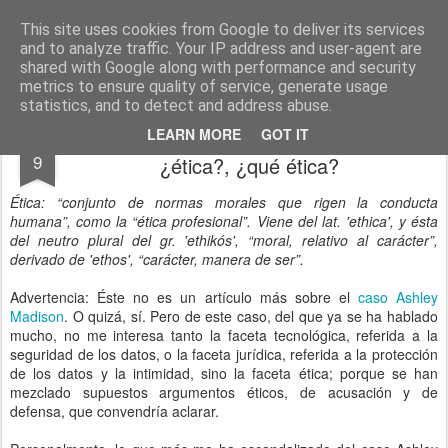
menos tecnología y más pedagogía
conceptos y reflexiones sobre la sociedad de la información
This site uses cookies from Google to deliver its services
and to analyze traffic. Your IP address and user-agent are
Pages
shared with Google along with performance and security
metrics to ensure quality of service, generate usage
statistics, and to detect and address abuse.
ahsley madison y los hackers 'éticos':
SEP
LEARN MORE
GOT IT
9
¿ética?, ¿qué ética?
Ética: “conjunto de normas morales que rigen la conducta
humana”, como la “ética profesional”. Viene del lat. 'ethica', y ésta
del neutro plural del gr. 'ethikós', “moral, relativo al carácter”,
derivado de 'ethos', “carácter, manera de ser”.
Advertencia: Éste no es un artículo más sobre el
caso Ashley
Madison
. O quizá, sí. Pero de este caso, del que ya se ha hablado
mucho, no me interesa tanto la faceta tecnológica, referida a la
seguridad de los datos, o la faceta jurídica, referida a la protección
de los datos y la intimidad, sino la faceta ética; porque se han
mezclado supuestos argumentos éticos, de acusación y de
defensa, que convendría aclarar.