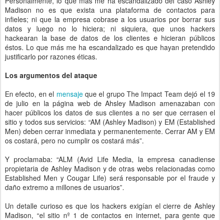
Personalmente, lo que más me ha escandalizado del caso Ashley
Madison no es que exista una plataforma de contactos para
infieles; ni que la empresa cobrase a los usuarios por borrar sus
datos y luego no lo hiciera; ni siquiera, que unos hackers
hackearan la base de datos de los clientes e hicieran públicos
éstos. Lo que más me ha escandalizado es que hayan pretendido
justificarlo por razones éticas.
Los argumentos del ataque
En efecto, en el
mensaje
que el grupo The Impact Team dejó el 19
de julio en la página web de Ahsley Madison amenazaban con
hacer públicos los datos de sus clientes a no ser que cerrasen el
sitio y todos sus servicios: “AM (Ashley Madison) y EM (Established
Men) deben cerrar inmediata y permanentemente. Cerrar AM y EM
os costará, pero no cumplir os costará más”.
Y proclamaba: “ALM (Avid Life Media, la empresa canadiense
propietaria de Ashley Madison y de otras webs relacionadas como
Established Men y Cougar Life) será responsable por el fraude y
daño extremo a millones de usuarios”.
Un detalle curioso es que los hackers exigían el cierre de Ashley
Madison, “el sitio nº 1 de contactos en internet, para gente que