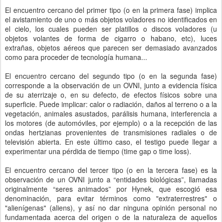
El encuentro cercano del primer tipo (o en la primera fase) implica
el avistamiento de uno o más objetos voladores no identificados en
el cielo, los cuales pueden ser platillos o discos voladores (u
objetos volantes de forma de cigarro o habano, etc), luces
extrañas, objetos aéreos que parecen ser demasiado avanzados
como para proceder de tecnología humana...
El encuentro cercano del segundo tipo (o en la segunda fase)
corresponde a la observación de un OVNI, junto a evidencia física
de su aterrizaje o, en su defecto, de efectos físicos sobre una
superficie. Puede implicar: calor o radiación, daños al terreno o a la
vegetación, animales asustados, parálisis humana, interferencia a
los motores (de automóviles, por ejemplo) o a la recepción de las
ondas hertzianas provenientes de transmisiones radiales o de
televisión abierta. En este último caso, el testigo puede llegar a
experimentar una pérdida de tiempo (time gap o time loss).
El encuentro cercano del tercer tipo (o en la tercera fase) es la
observación de un OVNI junto a “entidades biológicas”, llamadas
originalmente “seres animados” por Hynek, que escogió esa
denominación, para evitar términos como "extraterrestres" o
"alienígenas" (aliens), y así no dar ninguna opinión personal no
fundamentada acerca del origen o de la naturaleza de aquellos