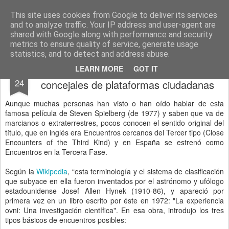
menos tecnología y más pedagogía
conceptos y reflexiones sobre la sociedad de la información
This site uses cookies from Google to deliver its services
and to analyze traffic. Your IP address and user-agent are
Pages
shared with Google along with performance and security
metrics to ensure quality of service, generate usage
statistics, and to detect and address abuse.
encuentros en la tercera fase con los
SEP
LEARN MORE
GOT IT
24
concejales de plataformas ciudadanas
Aunque muchas personas han visto o han oído hablar de esta
famosa película de Steven Spielberg (de 1977) y saben que va de
marcianos o extraterrestres, pocos conocen el sentido original del
título, que en inglés era Encuentros cercanos del Tercer tipo (Close
Encounters of the Third Kind) y en España se estrenó como
Encuentros en la Tercera Fase.
Según la
Wikipedia
, “esta terminología y el sistema de clasificación
que subyace en ella fueron inventados por el astrónomo y ufólogo
estadounidense Josef Allen Hynek (1910-86), y apareció por
primera vez en un libro escrito por éste en 1972: "La experiencia
ovni: Una investigación científica". En esa obra, introdujo los tres
tipos básicos de encuentros posibles: