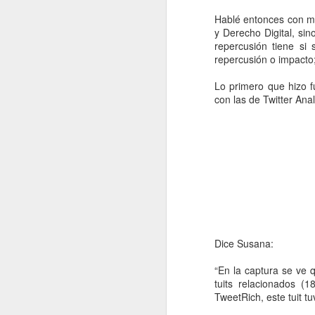
Hablé entonces con 
2022.06.10
¿Cómo i
y Derecho Digital, si
repercusión tiene si
repercusión o impacto; s
2022.06.17
"Intimi
Lo primero que hizo f
2022.06.24
Este ar
con las de Twitter Anal
julio
2022.07.01
¿Por q
2022.07.08
El Dere
2022.07.15
¿Quiéne
Dice Susana:
2022.07.22
¿Hasta
“En la captura se ve 
tuits relacionados (
TweetRich, este tuit t
2022.07.29
¿Instal