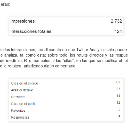
 eran:
uchar contra las cláusulas abusivas de las plataformas digitales?
rra que no se ve ¿Estamos preparados para una ‘guerra híbrida’?
 de las interacciones, me di cuenta de que Twitter Analytics sólo puede 
istas legales y cinco conclusiones para aclararse con Pegasus
se analiza, tal como está; sobre todo, los retuits directos y las resp
de medir los RTs manuales ni las “citas”, en las que se modifica el tuit
que lo retuitea, añadiendo algún comentario:
ro de Internet pasa por la cogobernanza
tar el 'derecho al olvido' cuesta 10 millones de euros
 mayo, mes de primeras comuniones… de bicis y móviles
ón en valores’ vs. ‘tiranía del clic’