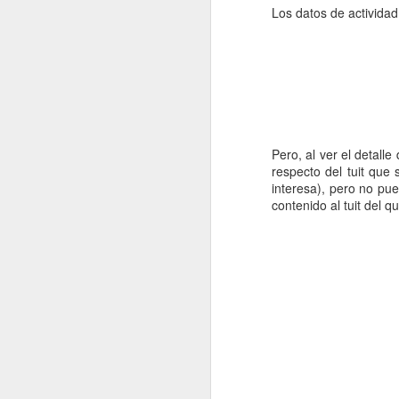
Los datos de actividad
2022.02.18
¿Cómo l
2022.02.25
La gue
mayo
Pero, al ver el detalle
2022.05.06
Siete p
respecto del tuit que 
interesa), pero no pue
contenido al tuit del 
2022.05.13
El futu
2022.05.20
Dificul
2022.05.27
Mes de
junio
2022.06.03
Educaci