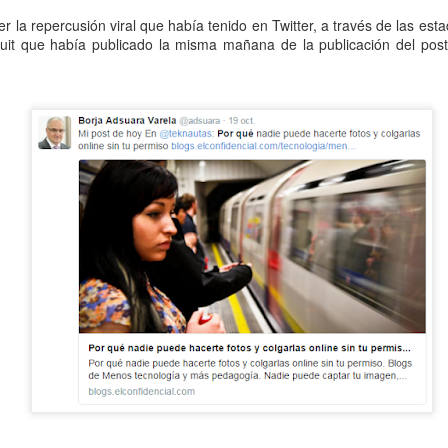
 la repercusión viral que había tenido en Twitter, a través de las est
l tuit que había publicado la misma mañana de la publicación del pos
tal de
37 artículos
en lainformacion.com:
yes Magos te han traído Titanio para este año
Montero tiene razón, en la vía civil, ¿Y en la penal y administrativa?
 un adjunto a la presidencia de la AEPD y para qué sirve?
s de Protección de Datos en España
tas de Derechos Digitales y la exclusión de las personas mayores
rso perverso del metaverso: ciberdelitos e identificabilidad