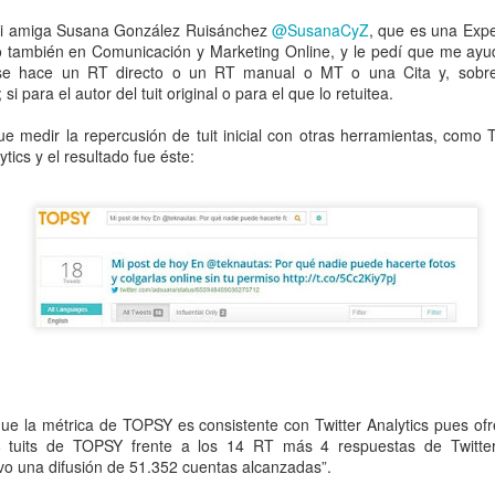
mi amiga Susana González Ruisánchez
@SusanaCyZ
, que es una Expe
mpedir el fácil acceso de los menores al 'porno' online?
no también en Comunicación y Marketing Online, y le pedí que me ayud
 se hace un RT directo o un RT manual o MT o una Cita y, sobre
i para el autor del tuit original o para el que lo retuitea.
dad" no es sólo una serie. Es una terrible realidad
ue medir la repercusión de tuit inicial con otras herramientas, como
tículo se ha escrito con ayuda de la Inteligencia Artificial
ytics y el resultado fue éste:
ué lo llaman “moderación de contenidos” cuando quieren decir “censur
cho está para resolver problemas, no para crearlos
s -y cómo- protegen a nuestros hijos en las plataformas digitales?
 dónde puede 'espiarnos' Hacienda legalmente?
que la métrica de TOPSY es consistente con Twitter Analytics pues o
18 tuits de TOPSY frente a los 14 RT más 4 respuestas de Twitter
uvo una difusión de 51.352 cuentas alcanzadas”.
aciones eléctricas domésticas o aparatos electrodomésticos?