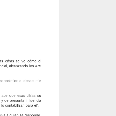
a”?
rado’?
as cifras se ve cómo el
encial, alcanzando los 475
econocimiento desde mis
hace que esas cifras se
 y de presunta influencia
 lo contabilizan para él”.
usiva a quien se responde,