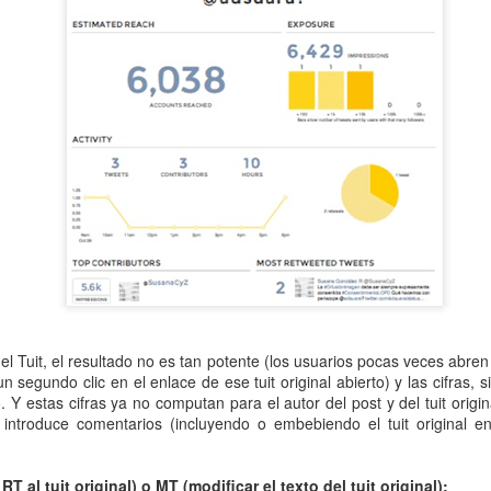
del Tuit, el resultado no es tan potente (los usuarios pocas veces abren e
 segundo clic en el enlace de ese tuit original abierto) y las cifras, s
. Y estas cifras ya no computan para el autor del post y del tuit origi
 introduce comentarios (incluyendo o embebiendo el tuit original e
T al tuit original) o MT (modificar el texto del tuit original):