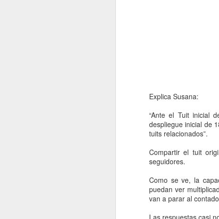
2022.10.28
¿Por qu
noviembre
2022.11.04
Redes 
2022.11.11
¿Quién 
Explica Susana:
2022.11.18
'Pornov
“Ante el Tuit inicial
despliegue inicial de 
diciembre
tuits relacionados”.
Compartir el tuit or
2022.12.02
Cómo ev
seguidores.
2022.12.09
¡Por fi
Como se ve, la capac
puedan ver multiplicad
van a parar al contad
2022.12.16
Cuidado
Las respuestas casi no