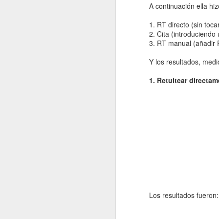
A continuación ella hiz
septiembre
1. RT directo (sin tocar 
2. Cita (introduciendo
2022.09.02
En los 
3. RT manual (añadir RT
Y los resultados, med
2022.09.09
La impu
1. Retuitear directam
2022.09.23
Shakira
2022.09.30
¿Un bes
octubre
2022.10.07
¡Me ha
2022.10.14
Redes s
Los resultados fueron:
2022.10.21
No es l