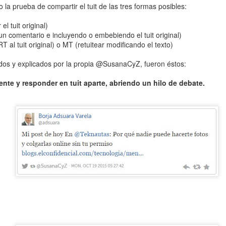
o la prueba de compartir el tuit de las tres formas posibles:
el tuit original)
 un comentario e incluyendo o embebiendo el tuit original)
últimos 10 años los ciberdelitos (conocidos) aumentaron un 613,5%
 al tuit original) o MT (retuitear modificando el texto)
idos y explicados por la propia @SusanaCyZ, fueron éstos:
nidad de los ciberdelitos (conocidos) en España es del 99,5%
ente y responder en tuit aparte, abriendo un hilo de debate.
, los paparazzi y la Ley del 'sólo sí es sí'
o en el ‘metaverso’ es una infidelidad o un ‘metabeso’?
n secuestrado… mi Libertad de Expresión!
ociales: Libertad con ira
o mismo citar que incitar