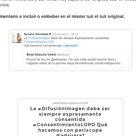
tamos.
quieu ha muerto!, ¡Viva ABBA!: "El ganador se lo lleva todo"
omentario e incluir o embeber en el mismo tuit el tuit original.
 más inteligente es ser feliz, os deseo un año nuevo muy inteligente
Publicado
1st January 2023
por
Borja Adsuara Varela
Etiquetas:
lainformacion.com
índices
1
Ver comentarios
Mis artículos de 2021 en lainformacion.com