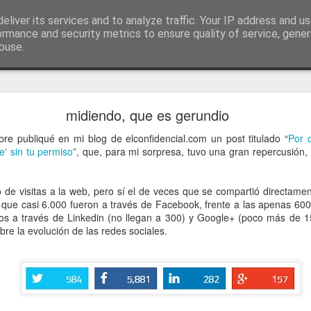
ía
eliver its services and to analyze traffic. Your IP address and u
conceptos y reflexiones sobre la sociedad de l
ormance and security metrics to ensure quality of service, gene
buse.
ticiasTIC
#humorTIC
Mis artículos de 2022 en lainformación.com
midiendo, que es gerundio
re publiqué en mi blog de elconfidencial.com un post titulado “
Por 
ne' sin tu permiso
”, que, para mi sorpresa, tuvo una gran repercusión
de visitas a la web, pero sí el de veces que se compartió directamen
s que casi 6.000 fueron a través de Facebook, frente a las apenas 600
os a través de Linkedin (no llegan a 300) y Google+ (poco más de 1
bre la evolución de las redes sociales.