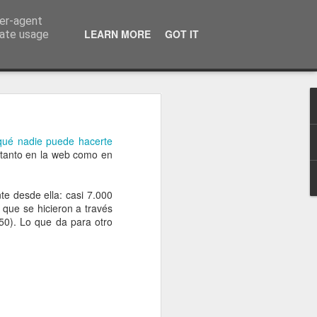
ser-agent
a información
LEARN MORE
GOT IT
rate usage
qué nadie puede hacerte
, tanto en la web como en
te desde ella: casi 7.000
 que se hicieron a través
50). Lo que da para otro