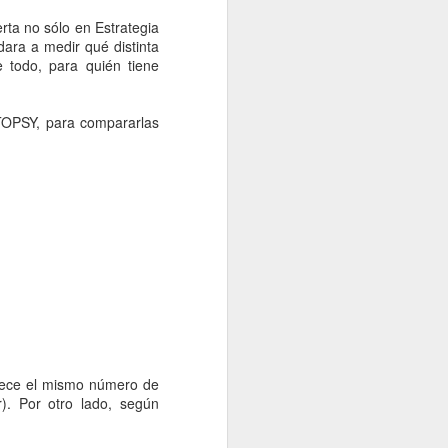
rta no sólo en Estrategia
ara a medir qué distinta
 todo, para quién tiene
 TOPSY, para compararlas
a”?
frece el mismo número de
). Por otro lado, según