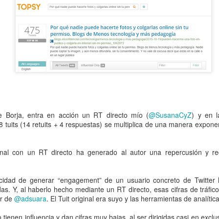
é lo llaman “moderación de contenidos” cuando quieren decir “censur
Sociales, ¿pagarías ocho dólares por poder conversar en ‘modo mode
controlará la ‘desinformación’ y el ‘discurso del odio’ en Internet?
enganza': Otro efecto contradictorio de la Ley del "solo sí es sí"
 de Borja, entra en acción un RT directo mío (
@SusanaCyZ
) y en l
18 tuits (14 retuits + 4 respuestas) se multiplica de una manera expon
iginal con un RT directo ha generado al autor una repercusión y r
itar que tu hijo sea un ciberdelincuente
n se prohibirán los anuncios en los que aparece solo gente guapa!
idad de generar “engagement” de un usuario concreto de Twitter 
as. Y, al haberlo hecho mediante un RT directo, esas cifras de tráfico
or de
@adsuara
. El Tuit original era suyo y las herramientas de analítica
 con 'venirse arriba', no prometas cosas que no puedes cumplir
 tienen influencia y dan cifras muy bajas, al ser dirigidas casi en excl