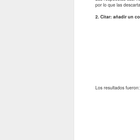
por lo que las descar
2022.12.23
¡Montes
2. Citar: añadir un c
2022.12.31
Como lo
Los resultados fueron:
JAN
1