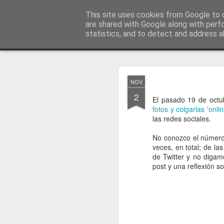
menos tecnología y más pedagog
This site uses cookies from Google to d
are shared with Google along with perf
statistics, and to detect and address a
Classic
posts
sobre mí
temas
conferencias
vídeos
#no
JAN
NOV
1
2
El pasado 19 de octub
fotos y colgarlas 'onli
las redes sociales.
No conozco el número 
veces, en total; de la
de Twitter y no digam
post y una reflexión so