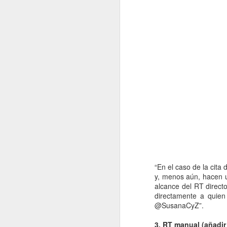
“En el caso de la cita 
y, menos aún, hacen un
alcance del RT directo
directamente a quien
@SusanaCyZ”.
3. RT manual (añadir R