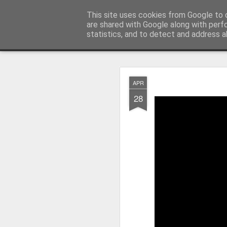
menos tecnología y más pedagog
This site uses cookies from Google to d
are shared with Google along with perf
statistics, and to detect and address a
Classic
posts
sobre mí
temas
conferencias
vídeos
#no
JAN
APR
1
28