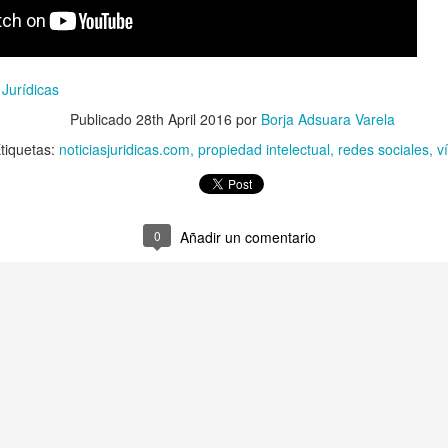
tal de
37 artículos
en lainformacion.com:
 Jurídicas
Publicado
28th April 2016
por
Borja Adsuara Varela
yes Magos te han traído Titanio para este año
tiquetas:
noticiasjuridicas.com
propiedad intelectual
redes sociales
v
Montero tiene razón, en la vía civil, ¿Y en la penal y administrativa?
0
Añadir un comentario
 un adjunto a la presidencia de la AEPD y para qué sirve?
s de Protección de Datos en España
tas de Derechos Digitales y la exclusión de las personas mayores
rso perverso del metaverso: ciberdelitos e identificabilidad