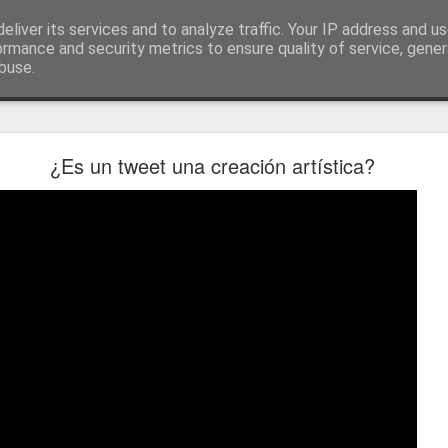
ía
eliver its services and to analyze traffic. Your IP address and u
conceptos y reflexiones sobre la sociedad de l
ormance and security metrics to ensure quality of service, gene
buse.
ticiasTIC
#humorTIC
Mis artículos de 2022 en lainformación.com
¿Es un tweet una creación artística?