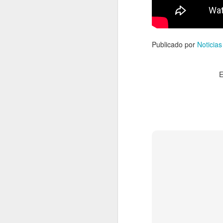
En 2022 publiqué un to
Publicado por
Noticias
enero
2022.01.07
Los Re
E
2022.01.14
Mariló 
2022.01.21
¿Qué es
2022.01.28
30 año
febrero
2022.02.04
Las Car
2022.02.11
El reve