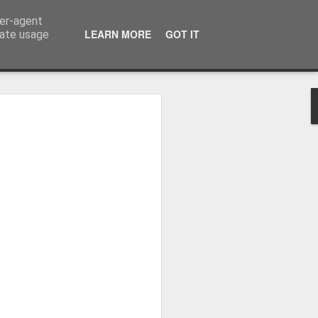
ser-agent
a información
LEARN MORE
GOT IT
rate usage