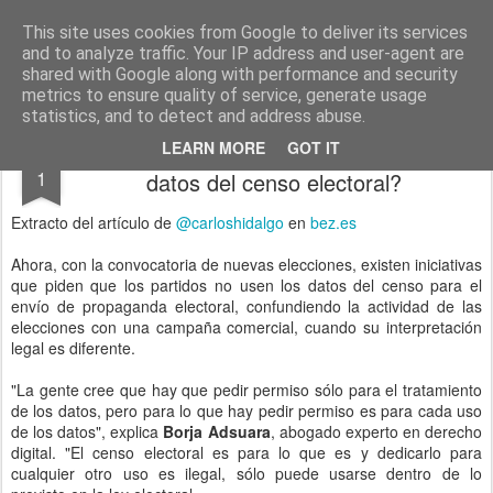
menos tecnología y más pedagogía
conceptos y reflexiones sobre la sociedad de la información
This site uses cookies from Google to deliver its services
and to analyze traffic. Your IP address and user-agent are
Pages
shared with Google along with performance and security
metrics to ensure quality of service, generate usage
statistics, and to detect and address abuse.
¿Qué hacen los partidos con nuestros
JUN
LEARN MORE
GOT IT
1
datos del censo electoral?
Extracto del artículo de
@carloshidalgo
en
bez.es
Ahora, con la convocatoria de nuevas elecciones, existen iniciativas
que piden que los partidos no usen los datos del censo para el
envío de propaganda electoral, confundiendo la actividad de las
elecciones con una campaña comercial, cuando su interpretación
legal es diferente.
"La gente cree que hay que pedir permiso sólo para el tratamiento
de los datos, pero para lo que hay pedir permiso es para cada uso
de los datos", explica
Borja Adsuara
, abogado experto en derecho
digital. "El censo electoral es para lo que es y dedicarlo para
cualquier otro uso es ilegal, sólo puede usarse dentro de lo