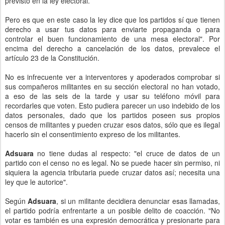
previsto en la ley electoral.
Pero es que en este caso la ley dice que los partidos sí que tienen
derecho a usar tus datos para enviarte propaganda o para
controlar el buen funcionamiento de una mesa electoral". Por
encima del derecho a cancelación de los datos, prevalece el
artículo 23 de la Constitución.
No es infrecuente ver a interventores y apoderados comprobar si
sus compañeros militantes en su sección electoral no han votado,
a eso de las seis de la tarde y usar su teléfono móvil para
recordarles que voten. Esto pudiera parecer un uso indebido de los
datos personales, dado que los partidos poseen sus propios
censos de militantes y pueden cruzar esos datos, sólo que es ilegal
hacerlo sin el consentimiento expreso de los militantes.
Adsuara
no tiene dudas al respecto: "el cruce de datos de un
partido con el censo no es legal. No se puede hacer sin permiso, ni
siquiera la agencia tributaria puede cruzar datos así; necesita una
ley que le autorice".
Según
Adsuara
, si un militante decidiera denunciar esas llamadas,
el partido podría enfrentarte a un posible delito de coacción. "No
votar es también es una expresión democrática y presionarte para