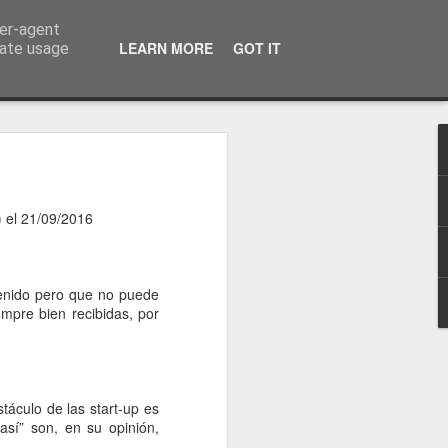
ser-agent
a información
LEARN MORE
GOT IT
rate usage
 el 21/09/2016
venido pero que no puede
mpre bien recibidas, por
táculo de las start-up es
así” son, en su opinión,