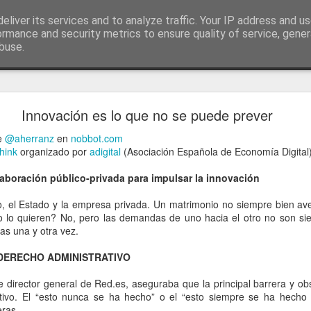
ía
eliver its services and to analyze traffic. Your IP address and u
conceptos y reflexiones sobre la sociedad de l
ormance and security metrics to ensure quality of service, gene
buse.
ticiasTIC
#humorTIC
Mis artículos de 2022 en lainformación.com
Innovación es lo que no se puede prever
de
@aherranz
en
nobbot.com
hink
organizado por
adigital
(Asociación Española de Economía Digital)
aboración público-privada para impulsar la innovación
do, el Estado y la empresa privada. Un matrimonio no siempre bien a
o lo quieren? No, pero las demandas de uno hacia el otro no son sie
as una y otra vez.
DERECHO ADMINISTRATIVO
 director general de Red.es, aseguraba que la principal barrera y obs
ativo. El “esto nunca se ha hecho” o el “esto siempre se ha hecho 
eras.