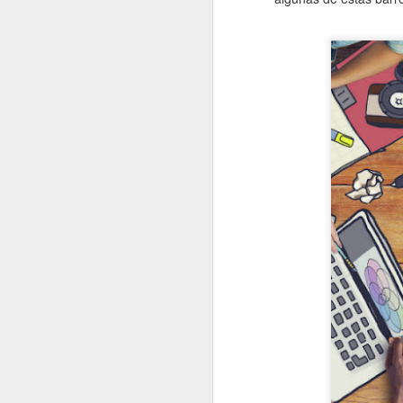
En 2022 publiqué un to
enero
2022.01.07
Los Re
2022.01.14
Mariló 
2022.01.21
¿Qué es
2022.01.28
30 año
febrero
2022.02.04
Las Car
2022.02.11
El reve