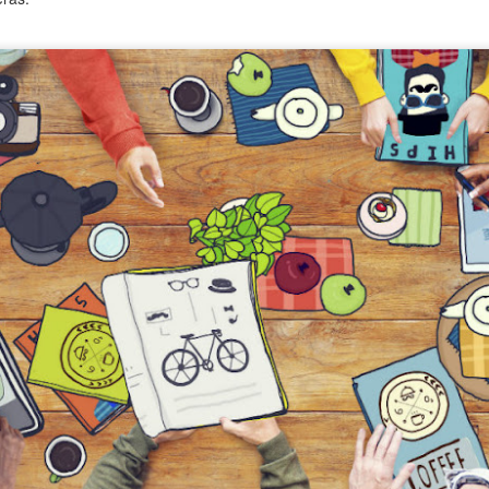
tal de
37 artículos
en lainformacion.com:
yes Magos te han traído Titanio para este año
Montero tiene razón, en la vía civil, ¿Y en la penal y administrativa?
 un adjunto a la presidencia de la AEPD y para qué sirve?
s de Protección de Datos en España
tas de Derechos Digitales y la exclusión de las personas mayores
rso perverso del metaverso: ciberdelitos e identificabilidad