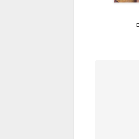
2022.02.18
¿Cómo l
E
2022.02.25
La gue
mayo
2022.05.06
Siete p
2022.05.13
El futu
2022.05.20
Dificul
2022.05.27
Mes de
junio
2022.06.03
Educaci