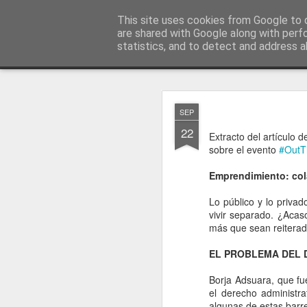
menos tecnología y más pedagog
This site uses cookies from Google to d
are shared with Google along with perf
statistics, and to detect and address a
Classic
posts
sobre mí
temas
conferencias
vídeos
#no
JAN
SEP
1
22
Extracto del artículo 
sobre el evento
#OutT
Emprendimiento: col
Lo público y lo priva
vivir separado. ¿Acas
más que sean reiterad
EL PROBLEMA DEL 
Borja Adsuara, que fue
el derecho administr
algunas de estas barr