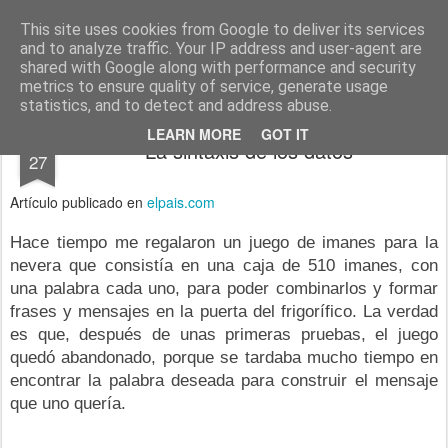
menos tecnología y más pedagogía
conceptos y reflexiones sobre la sociedad de la información
This site uses cookies from Google to deliver its services
and to analyze traffic. Your IP address and user-agent are
Pages
shared with Google along with performance and security
metrics to ensure quality of service, generate usage
statistics, and to detect and address abuse.
OCT
LEARN MORE
GOT IT
La sintaxis de los datos
27
Artículo publicado en
elpais.com
Hace tiempo me regalaron un juego de imanes para la
nevera que consistía en una caja de 510 imanes, con
una palabra cada uno, para poder combinarlos y formar
frases y mensajes en la puerta del frigorífico. La verdad
es que, después de unas primeras pruebas, el juego
quedó abandonado, porque se tardaba mucho tiempo en
encontrar la palabra deseada para construir el mensaje
que uno quería.