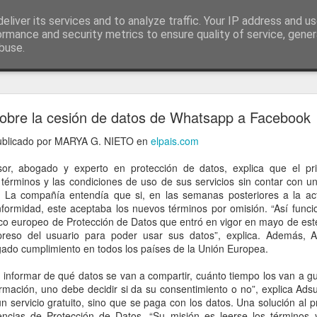
ía
eliver its services and to analyze traffic. Your IP address and u
conceptos y reflexiones sobre la sociedad de l
ormance and security metrics to ensure quality of service, gene
buse.
ticiasTIC
#humorTIC
Mis artículos de 2022 en lainformación.com
obre la cesión de datos de Whatsapp a Facebook
 publicado por MARYA G. NIETO en
elpais.com
sor, abogado y experto en protección de datos, explica que el pr
érminos y las condiciones de uso de sus servicios sin contar con u
. La compañía entendía que si, en las semanas posteriores a la act
formidad, este aceptaba los nuevos términos por omisión. “Así funci
co europeo de Protección de Datos que entró en vigor en mayo de este
preso del usuario para poder usar sus datos”, explica. Además,
gado cumplimiento en todos los países de la Unión Europea.
e informar de qué datos se van a compartir, cuánto tiempo los van a g
ormación, uno debe decidir si da su consentimiento o no”, explica Ads
 servicio gratuito, sino que se paga con los datos. Una solución al 
encias de Protección de Datos. “Su misión es leerse los términos 