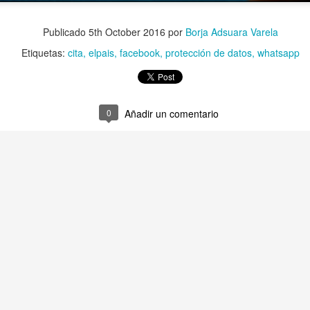
uchar contra las cláusulas abusivas de las plataformas digitales?
Publicado
5th October 2016
por
Borja Adsuara Varela
Etiquetas:
cita
elpais
facebook
protección de datos
whatsapp
rra que no se ve ¿Estamos preparados para una ‘guerra híbrida’?
0
Añadir un comentario
istas legales y cinco conclusiones para aclararse con Pegasus
ro de Internet pasa por la cogobernanza
tar el 'derecho al olvido' cuesta 10 millones de euros
 mayo, mes de primeras comuniones… de bicis y móviles
ón en valores’ vs. ‘tiranía del clic’