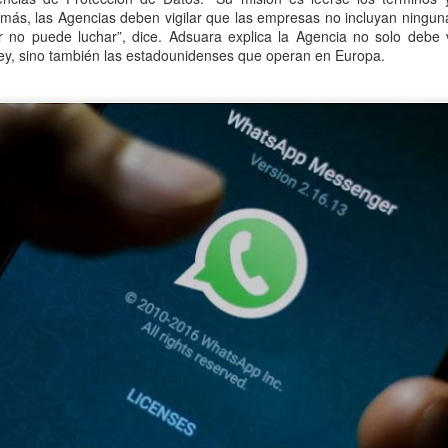
emás, las Agencias deben vigilar que las empresas no incluyan ningun
r no puede luchar”, dice. Adsuara explica la Agencia no solo debe 
tal de
37 artículos
en lainformacion.com:
ey, sino también las estadounidenses que operan en Europa.
yes Magos te han traído Titanio para este año
Montero tiene razón, en la vía civil, ¿Y en la penal y administrativa?
 un adjunto a la presidencia de la AEPD y para qué sirve?
s de Protección de Datos en España
tas de Derechos Digitales y la exclusión de las personas mayores
rso perverso del metaverso: ciberdelitos e identificabilidad