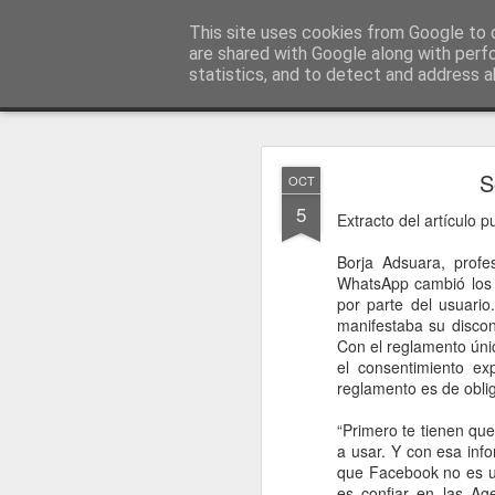
menos tecnología y más pedagog
This site uses cookies from Google to d
are shared with Google along with perf
statistics, and to detect and address a
Classic
posts
sobre mí
temas
conferencias
vídeos
#no
JAN
S
OCT
1
5
Extracto del artículo
Borja Adsuara, profe
WhatsApp cambió los t
por parte del usuario
manifestaba su discon
Con el reglamento úni
el consentimiento ex
reglamento es de obli
“Primero te tienen qu
a usar. Y con esa inf
que Facebook no es un
es confiar en las Ag