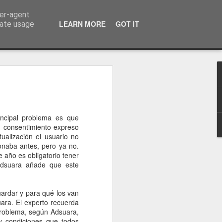
ser-agent
a información
LEARN MORE
GOT IT
rate usage
incipal problema es que
n consentimiento expreso
ualización el usuario no
onaba antes, pero ya no.
 año es obligatorio tener
 Adsuara añade que este
uardar y para qué los van
uara. El experto recuerda
problema, según Adsuara,
y condiciones que todos