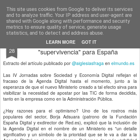
menos tecnología y más pedagogía
conceptos y reflexiones sobre la sociedad de la información
This site uses cookies from Google to deliver its services
and to analyze traffic. Your IP address and user-agent are
Pages
shared with Google along with performance and security
metrics to ensure quality of service, generate usage
statistics, and to detect and address abuse.
Reinventar la Agenda Digital, cuestión de
NOV
LEARN MORE
GOT IT
28
"supervivencia" para España
Extracto del artículo publicado por
@aiglesiasfraga
en
elmundo.es
Las IV Jornadas sobre Sociedad y Economía Digital reflejan el
fracaso de la Agenda Digital hasta el momento, junto a la
esperanza de que el nuevo Ministerio creado a tal efecto sirva para
visibilizar la necesidad de apostar por las TIC de forma decidida,
tanto en la empresa como en la Administración Pública.
¿Hay razones para el optimismo? Uno de los rostros más
populares del sector, Borja Adsuara (patrono de la Fundación
España Digital y exdirector de Red.es), explicó que la inclusión de
la Agenda Digital en el nombre de un Ministerio es "un detalle
significativo y un símbolo de la prioridad que se le va a dar a la