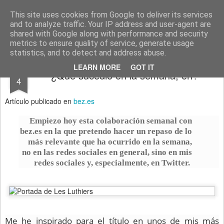
menos tecnología y más pedagogía
conceptos y reflexiones sobre la sociedad de la información
This site uses cookies from Google to deliver its services
and to analyze traffic. Your IP address and user-agent are
Pages
shared with Google along with performance and security
metrics to ensure quality of service, generate usage
statistics, and to detect and address abuse.
DEC
LEARN MORE
GOT IT
¿Qué sucedió en la semana, eh?
4
Artículo publicado en
bez.es
Empiezo hoy esta colaboración semanal con
bez.es en la que pretendo hacer un repaso de lo
más relevante que ha ocurrido en la semana,
no en las redes sociales en general, sino en mis
redes sociales y, especialmente, en Twitter.
Me he inspirado para el título en unos de mis más