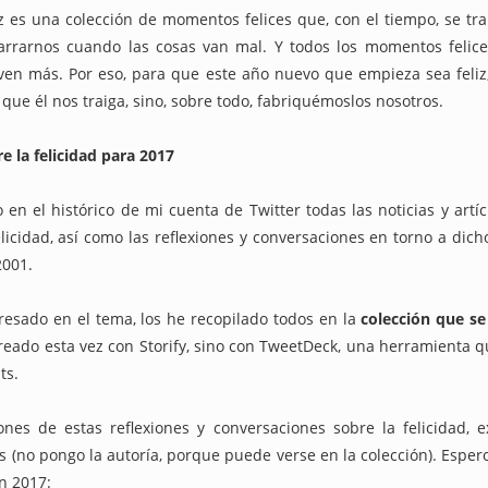
iz es una colección de momentos felices que, con el tiempo, se t
é lo llaman “moderación de contenidos” cuando quieren decir “censur
garrarnos cuando las cosas van mal. Y todos los momentos felic
ven más. Por eso, para que este año nuevo que empieza sea feliz
que él nos traiga, sino, sobre todo, fabriquémoslos nosotros.
Sociales, ¿pagarías ocho dólares por poder conversar en ‘modo mode
e la felicidad para 2017
controlará la ‘desinformación’ y el ‘discurso del odio’ en Internet?
en el histórico de mi cuenta de Twitter todas las noticias y artí
licidad, así como las reflexiones y conversaciones en torno a dich
enganza': Otro efecto contradictorio de la Ley del "solo sí es sí"
2001.
resado en el tema, los he recopilado todos en la
colección que se 
itar que tu hijo sea un ciberdelincuente
creado esta vez con Storify, sino con TweetDeck, una herramienta
ts.
n se prohibirán los anuncios en los que aparece solo gente guapa!
ones de estas reflexiones y conversaciones sobre la felicidad, 
 con 'venirse arriba', no prometas cosas que no puedes cumplir
s (no pongo la autoría, porque puede verse en la colección). Esper
en 2017: