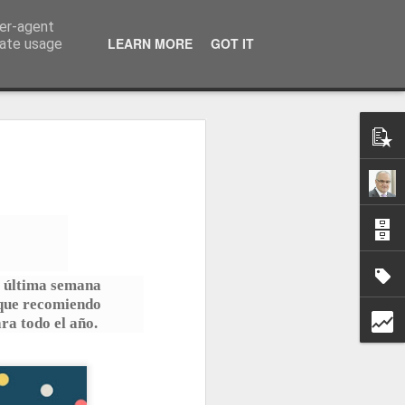
ser-agent
a información
LEARN MORE
GOT IT
rate usage
ta última semana
o que recomiendo
ara todo el año.