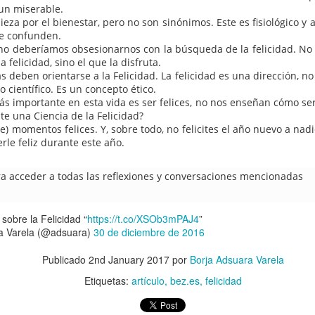
un miserable.
eza por el bienestar, pero no son sinónimos. Este es fisiológico y 
se confunden.
 no deberíamos obsesionarnos con la búsqueda de la felicidad. No 
a felicidad, sino el que la disfruta.
 deben orientarse a la Felicidad. La felicidad es una dirección, no
 científico. Es un concepto ético.
más importante en esta vida es ser felices, no nos enseñan cómo s
ste una Ciencia de la Felicidad?
e) momentos felices. Y, sobre todo, no felicites el año nuevo a nadi
rle feliz durante este año.
ara acceder a todas las reflexiones y conversaciones mencionadas
Cargar más
sobre la Felicidad “
https://t.co/XSOb3mPAJ4
”
a Varela (@adsuara)
30 de diciembre de 2016
Mis artículos de 2021 en lainformacion.com
Publicado
2nd January 2017
por
Borja Adsuara Varela
Etiquetas:
artículo
bez.es
felicidad