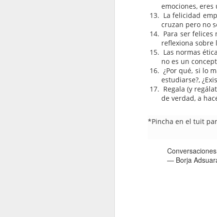
emociones, eres 
La felicidad empi
cruzan pero no 
Para ser felices
reflexiona sobre l
Las normas éticas
no es un concepto
¿Por qué, si lo 
estudiarse?, ¿Exi
Regala (y regálat
de verdad, a hace
*Pincha en el tuit p
Conversaciones 
— Borja Adsuar
JAN
1