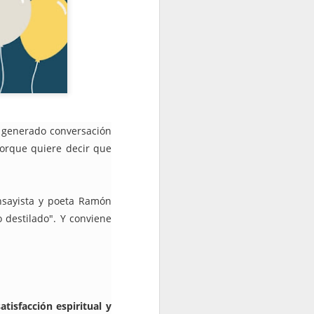
a generado conversación
porque quiere decir que
ensayista y poeta Ramón
o destilado". Y conviene
tisfacción espiritual y