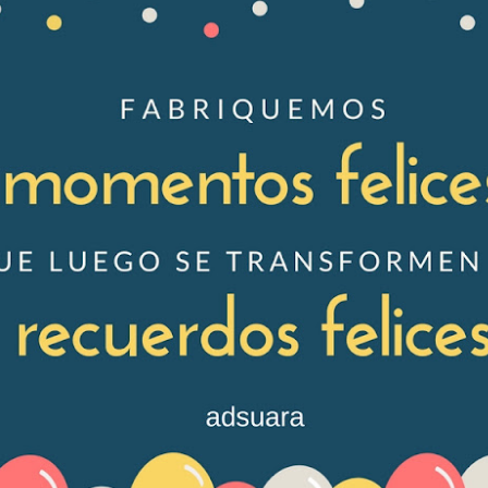
tal de
37 artículos
en lainformacion.com:
yes Magos te han traído Titanio para este año
Montero tiene razón, en la vía civil, ¿Y en la penal y administrativa?
 un adjunto a la presidencia de la AEPD y para qué sirve?
s de Protección de Datos en España
tas de Derechos Digitales y la exclusión de las personas mayores
rso perverso del metaverso: ciberdelitos e identificabilidad