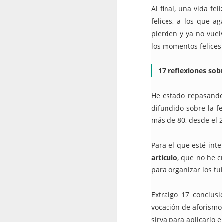
Al final,
una vida fel
2022.10.28
¿Por qu
felices, a los que a
pierden y ya no vuel
noviembre
los momentos felices 
2022.11.04
Redes 
17 reflexiones sobr
2022.11.11
¿Quién 
He estado repasando 
difundido sobre la fe
2022.11.18
'Pornov
más de 80, desde el 
diciembre
Para el que esté inte
2022.12.02
Cómo ev
artículo
, que no he 
para organizar los tui
2022.12.09
¡Por fi
Extraigo 17 conclusi
2022.12.16
Cuidado
vocación de aforismo
sirva para aplicarlo 