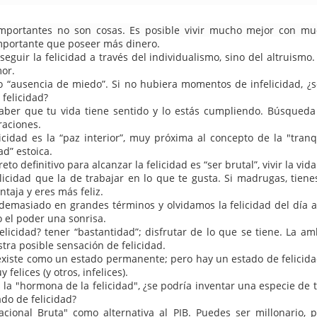
quieu ha muerto!, ¡Viva ABBA!: "El ganador se lo lleva todo"
mportantes no son cosas. Es posible vivir mucho mejor con m
mportante que poseer más dinero.
 más inteligente es ser feliz, os deseo un año nuevo muy inteligente
guir la felicidad a través del individualismo, sino del altruismo.
mor.
o “ausencia de miedo”. Si no hubiera momentos de infelicidad, ¿
Publicado
1st January 2023
por
Borja Adsuara Varela
felicidad?
Etiquetas:
lainformacion.com
índices
saber que tu vida tiene sentido y lo estás cumpliendo. Búsqueda 
traciones.
licidad es la “paz interior”, muy próxima al concepto de la "tran
d” estoica.
reto definitivo para alcanzar la felicidad es “ser brutal”, vivir la vi
1
Ver comentarios
icidad que la de trabajar en lo que te gusta. Si madrugas, tienes
taja y eres más feliz.
de septiembre de 2025 a las 12:18
emasiado en grandes términos y olvidamos la felicidad del día a d
 el poder una sonrisa.
os jugadores en Panamá una experiencia completa, con miles de juegos 
elicidad? tener “bastantidad”; disfrutar de lo que se tiene. La a
vas en un solo lugar. La plataforma combina seguridad, comodidad y entreteni
tra posible sensación de felicidad.
existe como un estado permanente; pero hay un estado de felicida
elices (y otros, infelices).
s la "hormona de la felicidad", ¿se podría inventar una especie de
do de felicidad?
cional Bruta" como alternativa al PIB. Puedes ser millonario, 