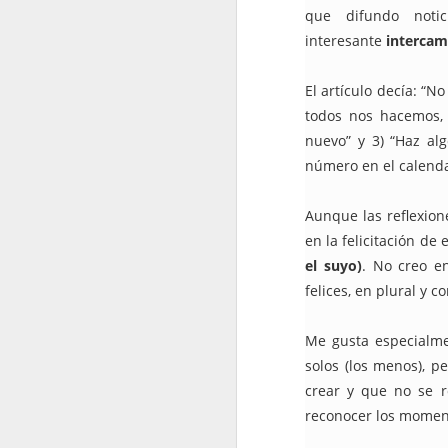
que difundo noti
septiembre
interesante
intercam
2022.09.02
En los 
El artículo decía: “
todos nos hacemos, 
2022.09.09
La impu
nuevo” y 3) “Haz al
número en el calenda
2022.09.23
Shakira
Aunque las reflexion
2022.09.30
¿Un bes
en la felicitación de
el suyo)
.
No creo e
octubre
felices, en plural y 
2022.10.07
¡Me ha
Me gusta especialme
solos (los menos), p
2022.10.14
Redes s
crear y que no se 
reconocer los moment
2022.10.21
No es l