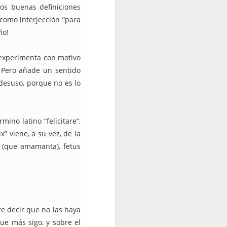
dos buenas definiciones
 como interjección “para
ño!
e experimenta con motivo
. Pero añade un sentido
 desuso, porque no es lo
a”?
rmino latino “felicitare”,
” viene, a su vez, de la
 (que amamanta), fetus
re decir que no las haya
ue más sigo, y sobre el