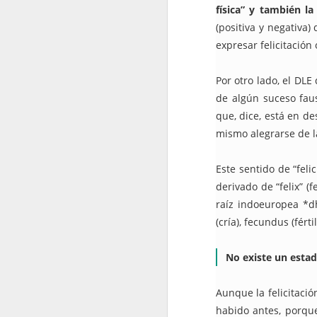
física” y también l
2022.06.10
¿Cómo i
(positiva y negativa)
expresar felicitació
2022.06.17
"Intimi
Por otro lado, el DLE
2022.06.24
Este ar
de algún suceso faus
que, dice, está en de
julio
mismo alegrarse de la
2022.07.01
¿Por q
Este sentido de “felic
derivado de “felix” (
2022.07.08
El Dere
raíz indoeuropea *d
(cría), fecundus (fértil)
2022.07.15
¿Quiéne
No existe un estad
2022.07.22
¿Hasta
Aunque la felicitaci
2022.07.29
¿Instal
habido antes, porque