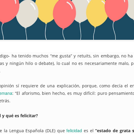
uchar contra las cláusulas abusivas de las plataformas digitales?
rra que no se ve ¿Estamos preparados para una ‘guerra híbrida’?
digo- ha tenido muchos “me gusta” y retuits, sin embargo, no h
istas legales y cinco conclusiones para aclararse con Pegasus
s y ningún hilo o debate), lo cual no es necesariamente malo, 
.
ro de Internet pasa por la cogobernanza
opinión sí requiere de una explicación, porque, como decía el 
tar el 'derecho al olvido' cuesta 10 millones de euros
semana
: “El aforismo, bien hecho, es muy difícil: puro pensamient
etrás.
 mayo, mes de primeras comuniones… de bicis y móviles
 y qué es felicitar?
ón en valores’ vs. ‘tiranía del clic’
felicidad
 de la Lengua Española (DLE) que
es el
“estado de grata sa