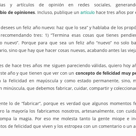
cias y artículos de opinión en redes sociales, genera
artículo
bio de opiniones
. Incluso, publique un
hace tres años por 
últimos 10 años los ciberdelitos (conocidos) aumentaron un 613,5%
No desees un feliz año nuevo: haz que lo sea” y hablaba de los pro
recomendando tres: 1) “Termina esas cosas que tienes pendien
nidad de los ciberdelitos (conocidos) en España es del 99,5%
go nuevo”. Porque para que sea un feliz año “nuevo” no solo b
rio, sino que hay que hacer cosas nuevas, acabando antes las viej
, los paparazzi y la Ley del 'sólo sí es sí'
es de hace tres años me siguen pareciendo válidas, quiero hoy aña
o en el ‘metaverso’ es una infidelidad o un ‘metabeso’?
 este año y que tienen que ver con un
concepto de felicidad muy pe
n la Felicidad en mayúscula y como estado permanente, sino, 
con minúscula, que debemos fabricar, cuidar, compartir y colecciona
n secuestrado… mi Libertad de Expresión!
nte lo de “fabricar”, porque es verdad que algunos momentos fe
ero la mayoría los fabricamos nosotros, artesanalmente, con cui
ociales: Libertad con ira
rompa la magia. Por eso me molesta tanto la gente miope e in
os de felicidad que viven y los estropea con un comentario o un a
o mismo citar que incitar