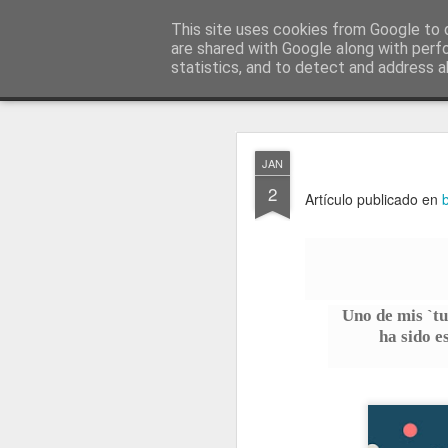
menos tecnología y más pedagog
This site uses cookies from Google to d
are shared with Google along with perf
statistics, and to detect and address a
Classic
posts
sobre mí
temas
conferencias
vídeos
#no
JAN
JAN
1
2
Artículo publicado en
Uno de mis `tu
ha sido e