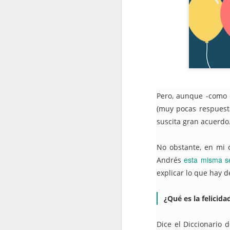
2022.02.18
¿Cómo l
2022.02.25
La gue
mayo
Pero, aunque -como 
2022.05.06
Siete p
(muy pocas respuesta
suscita gran acuerdo
2022.05.13
El futu
No obstante, en mi 
2022.05.20
Dificul
esta misma 
Andrés
explicar lo que hay d
2022.05.27
Mes de
junio
¿Qué es la felicidad
2022.06.03
Educaci
Dice el Diccionario