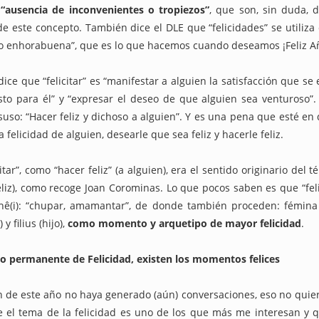
a “ausencia de inconvenientes o tropiezos”
, que son, sin duda, 
mpedir el fácil acceso de los menores al 'porno' online?
 de este concepto. También dice el DLE que “felicidades” se utiliza
n o enhorabuena”, que es lo que hacemos cuando deseamos ¡Feliz A
dad" no es sólo una serie. Es una terrible realidad
 dice que “felicitar” es “manifestar a alguien la satisfacción que s
tículo se ha escrito con ayuda de la Inteligencia Artificial
to para él” y “expresar el deseo de que alguien sea venturoso”
suso: “Hacer feliz y dichoso a alguien”. Y es una pena que esté en
 felicidad de alguien, desearle que sea feliz y hacerle feliz.
ué lo llaman “moderación de contenidos” cuando quieren decir “censur
itar”, como “hacer feliz” (a alguien), era el sentido originario del té
feliz), como recoge Joan Corominas. Lo que pocos saben es que “felix
cho está para resolver problemas, no para crearlos
hê(i): “chupar, amamantar”, de donde también proceden: fémina
 y filius (hijo),
como momento y arquetipo de mayor felicidad
.
s -y cómo- protegen a nuestros hijos en las plataformas digitales?
o permanente de Felicidad, existen los momentos felices
 dónde puede 'espiarnos' Hacienda legalmente?
ón de este año no haya generado (aún) conversaciones, eso no quie
aciones eléctricas domésticas o aparatos electrodomésticos?
 el tema de la felicidad es uno de los que más me interesan y q