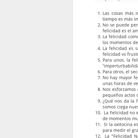
2022.12.23
¡Montes
Las cosas más i
tiempo es más i
2022.12.31
Como lo
No se puede perse
felicidad es el a
La felicidad com
los momentos de 
La felicidad es 
felicidad vs frus
Para unos, la fe
“imperturbabilida
Para otros, el sec
No hay mayor fel
unas horas de ven
Anonymous
1 
Nos esforzamos d
pequeños actos o
1Win
ofrece a l
¿Qué nos da la f
apuestas deporti
somos ciega nues
Responder
La Felicidad no 
de momentos muy f
Si la oxitocina e
para medir el gra
La "Felicidad Na