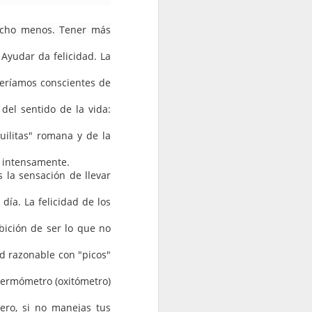
ucho menos. Tener más
 Ayudar da felicidad. La
seríamos conscientes de
del sentido de la vida:
quilitas" romana y de la
da intensamente.
 la sensación de llevar
ía. La felicidad de los
de casino y opciones de
mbición de ser lo que no
miento de alto nivel.
d razonable con "picos"
 termómetro (oxitómetro)
pero, si no manejas tus