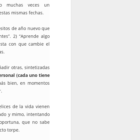
ndo muchas veces un
estas mismas fechas.
pósitos de año nuevo que
tes”. 2) “Aprende algo
asta con que cambie el
as.
dir otras, sintetizadas
rsonal (cada uno tiene
más bien, en momentos
r.
lices de la vida vienen
dado y mimo, intentando
oportuna, que no sabe
cto torpe.