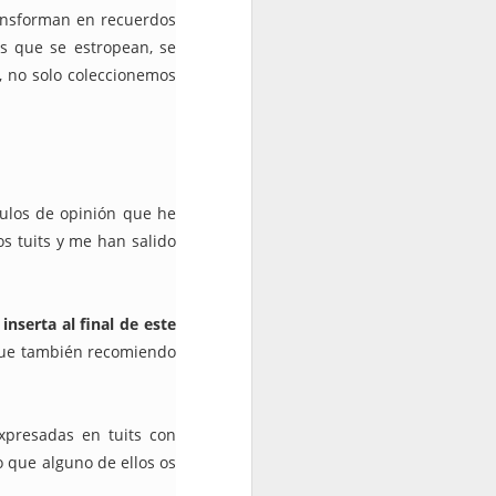
ransforman en recuerdos
a”?
es que se estropean, se
, no solo coleccionemos
rado’?
culos de opinión que he
os tuits y me han salido
inserta al final de este
 que también recomiendo
expresadas en tuits con
o que alguno de ellos os