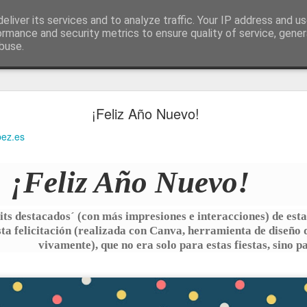
ía
eliver its services and to analyze traffic. Your IP address and u
conceptos y reflexiones sobre la sociedad de l
ormance and security metrics to ensure quality of service, gene
buse.
ticiasTIC
#humorTIC
Mis artículos de 2022 en lainformación.com
¡Feliz Año Nuevo!
bez.es
¡Feliz Año Nuevo!
its destacados´ (con más impresiones e interacciones) de es
sta felicitación (realizada con Canva, herramienta de diseñ
vivamente), que no era solo para estas fiestas, sino p