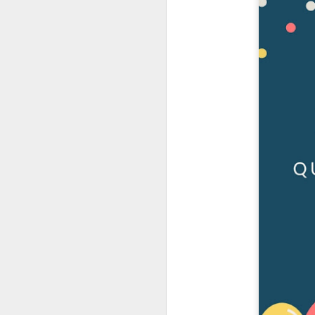
En 2022 publiqué un to
enero
2022.01.07
Los Re
2022.01.14
Mariló 
2022.01.21
¿Qué es
2022.01.28
30 año
febrero
2022.02.04
Las Car
2022.02.11
El reve