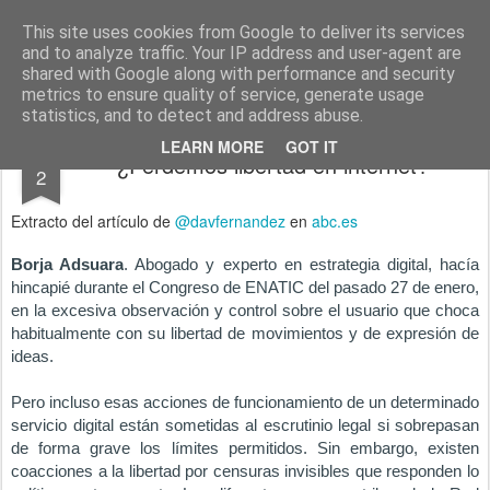
menos tecnología y más pedagogía
conceptos y reflexiones sobre la sociedad de la información
This site uses cookies from Google to deliver its services
and to analyze traffic. Your IP address and user-agent are
Pages
shared with Google along with performance and security
metrics to ensure quality of service, generate usage
statistics, and to detect and address abuse.
FEB
LEARN MORE
GOT IT
¿Perdemos libertad en internet?
2
Extracto del artículo de
@davfernandez
en
abc.es
Borja Adsuara
. Abogado y experto en estrategia digital, hacía
hincapié durante el Congreso de ENATIC del pasado 27 de enero,
en la excesiva observación y control sobre el usuario que choca
habitualmente con su libertad de movimientos y de expresión de
ideas.
Pero incluso esas acciones de funcionamiento de un determinado
servicio digital están sometidas al escrutinio legal si sobrepasan
de forma grave los límites permitidos. Sin embargo, existen
coacciones a la libertad por censuras invisibles que responden lo