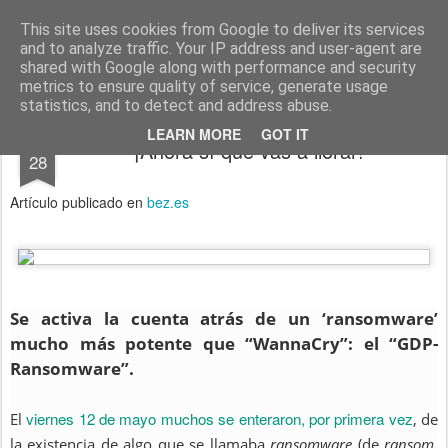
menos tecnología y más pedagogía
conceptos y reflexiones sobre la sociedad de la información
This site uses cookies from Google to deliver its services
and to analyze traffic. Your IP address and user-agent are
Pages
shared with Google along with performance and security
metrics to ensure quality of service, generate usage
statistics, and to detect and address abuse.
MAY
LEARN MORE
GOT IT
¡Ahora sí que vas a llorar!
28
Artículo publicado en
bez.es
Se activa la cuenta atrás de un ‘ransomware’
mucho más potente que “WannaCry”: el “GDP-
Ransomware”.
viernes 12 de mayo muchos se enteraron, por primera vez
El
, de
la existencia de algo que se llamaba
ransomware
(de
ransom
,