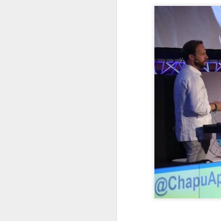
En 2022 publiqué un to
enero
2022.01.07
Los Re
2022.01.14
Mariló 
2022.01.21
¿Qué es
2022.01.28
30 año
febrero
2022.02.04
Las Car
2022.02.11
El reve