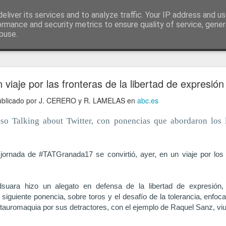
ía
eliver its services and to analyze traffic. Your IP address and u
conceptos y reflexiones sobre la sociedad de l
ormance and security metrics to ensure quality of service, gene
buse.
ticiasTIC
#humorTIC
Mis artículos de 2022 en lainformación.com
 viaje por las fronteras de la libertad de expresión
 publicado por J. CERERO y R. LAMELAS en
abc.es
so Talking about Twitter, con ponencias que abordaron los 
jornada de #TATGranada17 se convirtió, ayer, en un viaje por los l
suara hizo un alegato en defensa de la libertad de expresión,
siguiente ponencia, sobre toros y el desafío de la tolerancia, enfoc
a tauromaquia por sus detractores, con el ejemplo de Raquel Sanz, viu