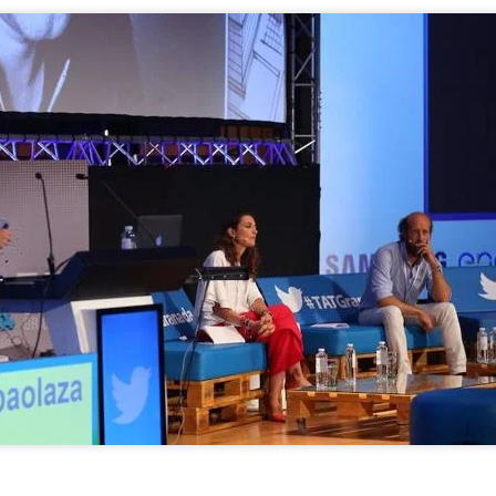
tal de
37 artículos
en lainformacion.com:
yes Magos te han traído Titanio para este año
Montero tiene razón, en la vía civil, ¿Y en la penal y administrativa?
 un adjunto a la presidencia de la AEPD y para qué sirve?
s de Protección de Datos en España
tas de Derechos Digitales y la exclusión de las personas mayores
rso perverso del metaverso: ciberdelitos e identificabilidad