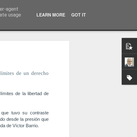
ser-agent
a información
LEARN MORE
GOT IT
rate usage
límites de un derecho
ímites de la libertad de
 que tuvo su contraste
ado desde la presión que
da de Víctor Barrio.