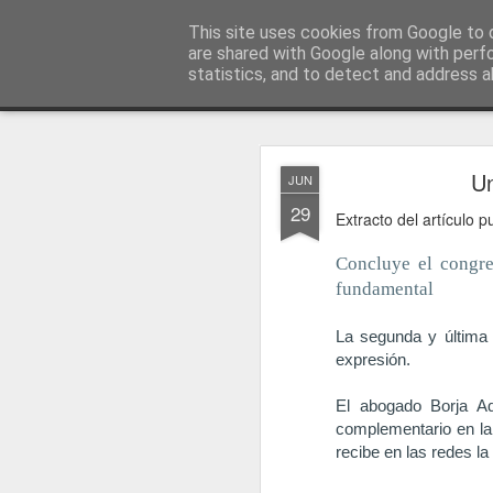
menos tecnología y más pedagog
This site uses cookies from Google to d
are shared with Google along with perf
statistics, and to detect and address a
Classic
posts
sobre mí
temas
conferencias
vídeos
#no
JAN
Un
JUN
1
29
Extracto del artículo
Concluye el congre
fundamental
La segunda y última 
expresión.
El abogado Borja Ad
complementario en la 
recibe en las redes l