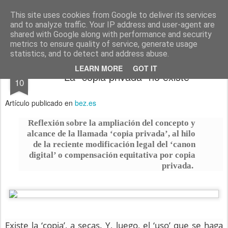
menos tecnología y más pedagogía
conceptos y reflexiones sobre la sociedad de la información
This site uses cookies from Google to deliver its services
and to analyze traffic. Your IP address and user-agent are
Pages
shared with Google along with performance and security
metrics to ensure quality of service, generate usage
statistics, and to detect and address abuse.
JUL
LEARN MORE
GOT IT
La “copia privada” no existe
10
Artículo publicado en
bez.es
Reflexión sobre la ampliación del concepto y
alcance de la llamada ‘copia privada’, al hilo
de la reciente modificación legal del ‘canon
digital’ o compensación equitativa por copia
privada.
Existe la ‘copia’, a secas. Y, luego, el ‘uso’ que se haga