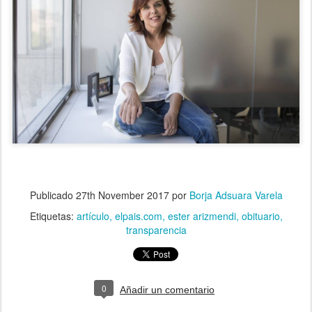
Publicado
27th November 2017
por
Borja Adsuara Varela
Etiquetas:
artículo
elpais.com
ester arizmendi
obituario
transparencia
0
Añadir un comentario