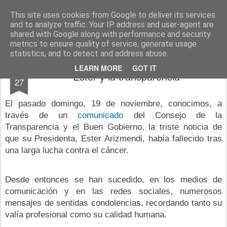
menos tecnología y más pedagogía
conceptos y reflexiones sobre la sociedad de la información
This site uses cookies from Google to deliver its services
and to analyze traffic. Your IP address and user-agent are
Pages
shared with Google along with performance and security
metrics to ensure quality of service, generate usage
statistics, and to detect and address abuse.
NOV
LEARN MORE
GOT IT
Ester y la transparencia
27
El pasado domingo, 19 de noviembre, conocimos, a
través de un
comunicado
del Consejo de la
Transparencia y el Buen Gobierno, la triste noticia de
que su Presidenta, Ester Arizmendi, había fallecido tras
una larga lucha contra el cáncer.
Desde entonces se han sucedido, en los medios de
comunicación y en las redes sociales, numerosos
mensajes de sentidas condolencias, recordando tanto su
valía profesional como su calidad humana.